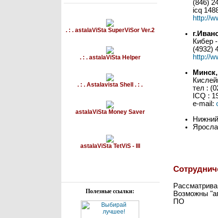
(846) 2
icq 148
http://
. : . astalaViSta SuperViSor Ver.2
г.Иван
Кибер -
(4932) 
http://w
. : . astalaViSta Helper
Минск,
Кислей
. : . Astalavista Shell . : .
тел : (
ICQ : 1
e-mail:
astalaViSta Money Saver
Нижний
Яросла
astalaViSta TetViS - III
Сотруднич
Рассматрива
Полезные ссылки:
Возможны "аг
ПО