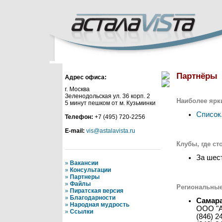
Партнёры
Адрес офиса:
г. Москва
Зеленодольская ул. 36 корп. 2
Наиболее яркие
5 минут пешком от м. Кузьминки
Список.
Телефон:
+7 (495) 720-2256
E-mail:
vis@astalavista.ru
Клубы, где сто
За шест
»
Вакансии
»
Консультации
»
Партнеры
»
Файлы
Региональные
»
Пиратская версия
»
Благодарности
Самар
»
Народная мудрость
ООО "А
»
Ссылки
(846) 2