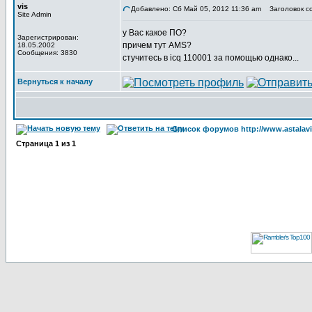
vis
Добавлено: Сб Май 05, 2012 11:36 am
Заголовок с
Site Admin
у Вас какое ПО?
Зарегистрирован:
причем тут AMS?
18.05.2002
Сообщения: 3830
стучитесь в icq 110001 за помощью однако...
Вернуться к началу
Список форумов http://www.astalavi
Страница
1
из
1