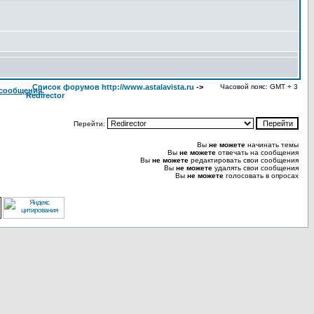
Список форумов http://www.astalavista.ru
->
Часовой пояс: GMT + 3
Redirector
Перейти:
Вы
не можете
начинать темы
Вы
не можете
отвечать на сообщения
Вы
не можете
редактировать свои сообщения
Вы
не можете
удалять свои сообщения
Вы
не можете
голосовать в опросах