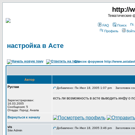
http://
Тематические 
FAQ
Поиск
Профиль
Войт
настройка в Асте
Список форумов http://www.astalavi
Автор
Рустам
Добавлено: Пн Июл 18, 2005 1:07 pm
Заголовок соо
есть ли возможность в асте выводить инфу о п
Зарегистрирован:
16.03.2005
Сообщения: 5
Откуда: Город: Анапа
Вернуться к началу
vis
Добавлено: Пн Июл 18, 2005 3:46 pm
Заголовок со
Site Admin