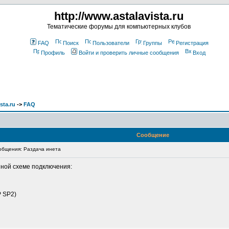
http://www.astalavista.ru
Тематические форумы для компьютерных клубов
FAQ
Поиск
Пользователи
Группы
Регистрация
Профиль
Войти и проверить личные сообщения
Вход
sta.ru
->
FAQ
Сообщение
бщения: Раздача инета
нной схеме подключения:
P SP2)