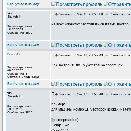
Вернуться к началу
vis
Добавлено: Вс Май 15, 2005 6:09 pm
Заголовок со
Site Admin
на всех клиентах расставить считалки, настроив
Зарегистрирован:
18.05.2002
Сообщения: 3830
Вернуться к началу
BombEr
Добавлено: Вт Май 17, 2005 2:43 pm
Заголовок со
Как настроить их на учет только своего ip?
Зарегистрирован:
09.05.2005
Сообщения: 3
Откуда: г. Владикавказ
Вернуться к началу
vis
Добавлено: Вт Май 17, 2005 5:48 pm
Заголовок со
Site Admin
пример:
Зарегистрирован:
для машины номер 11, у которой ip оканчивается
18.05.2002
Сообщения: 3830
[ip-compnumber]
Comp11=211
Count11=1