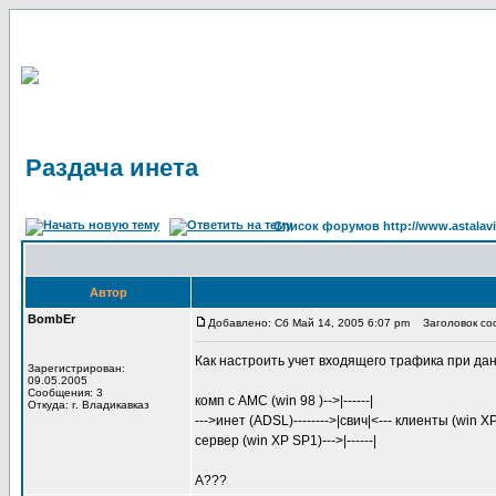
Раздача инета
Список форумов http://www.astalavi
Автор
BombEr
Добавлено: Сб Май 14, 2005 6:07 pm
Заголовок соо
Как настроить учет входящего трафика при да
Зарегистрирован:
09.05.2005
Сообщения: 3
комп с AMC (win 98 )-->|------|
Откуда: г. Владикавказ
--->инет (ADSL)-------->|свич|<--- клиенты (win X
сервер (win XP SP1)--->|------|
А???