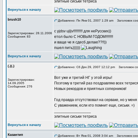
элитные сиськи тетриса
Вернуться к началу
brush10
Добавлено: Пн Янв 01, 2007 1:29 am
Заголовок соо
c yjdsv ujljv!!!!!!!!!! для неРусских))
Зарегистрирован: 28.11.2006
етол было С НОВЫМ ГОДОМ!!!!!!!!
Сообщения: 83
и ваще че я сдесб делаю??!!))
пшел пить))))))
Вернуться к началу
(.)(.)
Добавлено: Сб Дек 29, 2007 12:12 pm
Заголовок со
Вот уже и третий НГ у этой игры!
Зарегистрирован:
Поэтому в третий раз поздравляю всех тетрис
14.09.2005
Сообщения: 276
Новых рекордов и приятных соперников!
Год правда отсутствовал на серваке, но у меня
С уважением, если кто помнит еще, сиськи. =)
_________________
элитные сиськи тетриса
Вернуться к началу
Казантип
Добавлено: Вт Янв 01, 2008 3:04 am
Заголовок соо