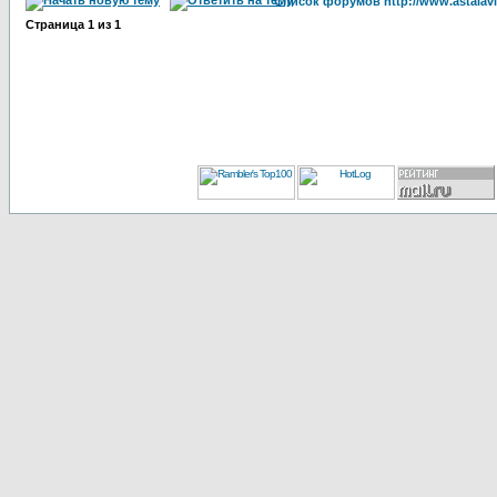
Список форумов http://www.astalavi
Страница
1
из
1