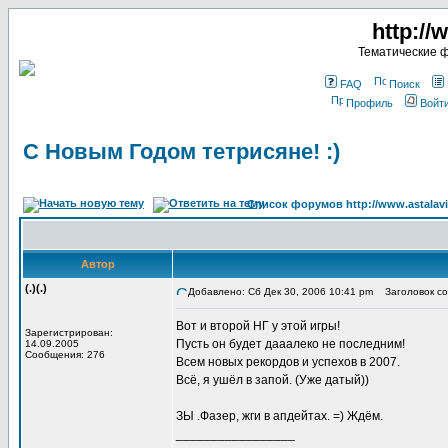
http://
Тематические 
FAQ
Поиск
Профиль
Войт
C Новым Годом тетрисяне! :)
Список форумов http://www.astalavi
Автор
(.)(.)
Добавлено: Сб Дек 30, 2006 10:41 pm
Заголовок соо
Вот и второй НГ у этой игры!
Зарегистрирован:
Пусть он будет дааалеко не последним!
14.09.2005
Сообщения: 276
Всем новых рекордов и успехов в 2007.
Всё, я ушёл в запой. (Уже датый))
ЗЫ .Фазер, жги в апдейтах. =) Ждём.
_________________