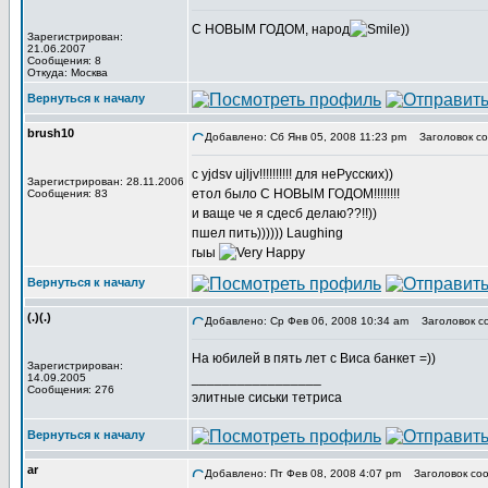
С НОВЫМ ГОДОМ, народ
))
Зарегистрирован:
21.06.2007
Сообщения: 8
Откуда: Москва
Вернуться к началу
brush10
Добавлено: Сб Янв 05, 2008 11:23 pm
Заголовок со
c yjdsv ujljv!!!!!!!!!! для неРусских))
Зарегистрирован: 28.11.2006
етол было С НОВЫМ ГОДОМ!!!!!!!!
Сообщения: 83
и ваще че я сдесб делаю??!!))
пшел пить)))))) Laughing
гыы
Вернуться к началу
(.)(.)
Добавлено: Ср Фев 06, 2008 10:34 am
Заголовок с
На юбилей в пять лет с Виса банкет =))
Зарегистрирован:
_________________
14.09.2005
Сообщения: 276
элитные сиськи тетриса
Вернуться к началу
ar
Добавлено: Пт Фев 08, 2008 4:07 pm
Заголовок соо