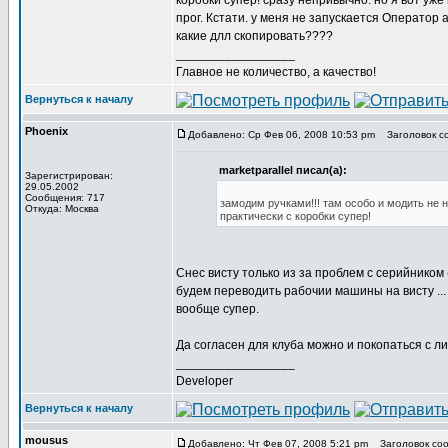
коробки супер! сразу непривычно. но я вот уж
прог. Кстати. у меня не запускается Оператор а
какие длл скопировать????
_________________
Главное не количество, а качество!
Вернуться к началу
Phoenix
Добавлено: Ср Фев 06, 2008 10:53 pm
Заголовок со
marketparallel писал(а):
Зарегистрирован:
29.05.2002
Сообщения: 717
замодим ручками!!! там особо и модить не на
Откуда: Москва
практически с коробки супер!
Снес висту только из за проблем с серийником 
будем переводить рабочии машины на висту ..
вообще супер.
Да согласен для клуба можно и покопаться с ли
_________________
Developer
Вернуться к началу
mousus
Добавлено: Чт Фев 07, 2008 5:21 pm
Заголовок соо