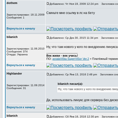
dothem
Добавлено: Чт Ноя 19, 2009 12:24 pm
Заголовок со
Скиньте мне ссылку в лс на бету
Зарегистрирован: 18.11.2009
Сообщения: 1
Вернуться к началу
bilanich
Добавлено: Ср Дек 30, 2015 11:34 pm
Заголовок со
Ну, что там нового у кого по внедрению линукса
Зарегистрирован: 11.06.2010
_________________
Сообщения: 374
Откуда: Украина
Век живи - век учись!
ПО:
astalaViSta SuperViSor Ver.2
+ Платёжный термин
Вернуться к началу
Highlander
Добавлено: Ср Янв 13, 2016 2:48 pm
Заголовок соо
bilanich писал(а):
Зарегистрирован: 11.09.2014
Сообщения: 31
Ну, что там нового у кого по внедрению лин
Да, использовать линукс для сервера без диско
Вернуться к началу
bilanich
Добавлено: Сб Янв 16, 2016 12:30 pm
Заголовок со