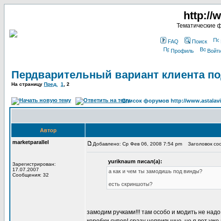
http://
Тематические 
FAQ
Поиск
Профиль
Войт
Пердварительный вариант клиента по
На страницу
Пред.
1
,
2
Список форумов http://www.astalavi
Автор
marketparallel
Добавлено: Ср Фев 06, 2008 7:54 pm
Заголовок сооб
yuriknaum писал(а):
Зарегистрирован:
17.07.2007
а как и чем ты замодишь под винды?
Сообщения: 32
есть скриншоты?
замодим ручками!!! там особо и модить не надо.