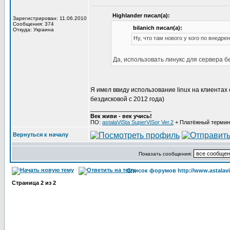
Highlander писал(а):
Зарегистрирован: 11.06.2010
Сообщения: 374
bilanich писал(а):
Откуда: Украина
Ну, что там нового у кого по внедре
Да, использовать линукс для сервера бе
Я имел ввиду использование linux на клиентах с
бездисковой с 2012 года)
_________________
Век живи - век учись!
ПО:
astalaViSta SuperViSor Ver.2
+ Платёжный термин
Вернуться к началу
Показать сообщения:
Список форумов http://www.astalavi
Страница
2
из
2