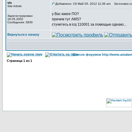
vis
Добавлено: Сб Май 05, 2012 11:36 am
Заголовок с
Site Admin
у Вас какое ПО?
Зарегистрирован:
причем тут AMS?
18.05.2002
Сообщения: 3830
стучитесь в icq 110001 за помощью однако...
Вернуться к началу
Список форумов http://www.astalavi
Страница
1
из
1