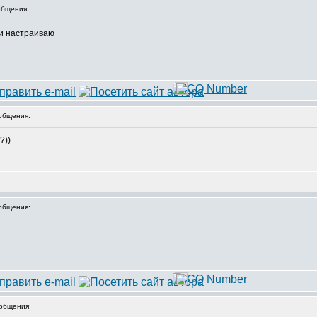
бщения:
ти настраиваю
общения:
?))
общения:
общения: