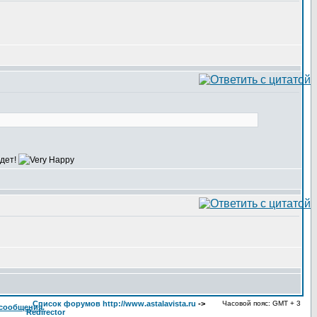
удет!
Список форумов http://www.astalavista.ru
->
Часовой пояс: GMT + 3
Redirector