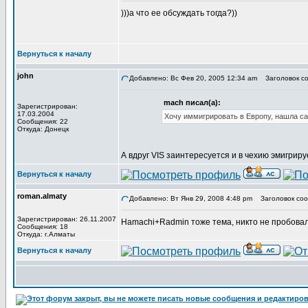
)))а что ее обсуждать тогда?))
Вернуться к началу
john
Добавлено: Вс Фев 20, 2005 12:34 am
Заголовок со
mach писал(а):
Зарегистрирован:
17.03.2004
Хочу иммигрировать в Европу, нашла с
Сообщения: 22
Откуда: Донецк
А вдруг VIS заинтересуется и в чехию эмигриру
Вернуться к началу
roman.almaty
Добавлено: Вт Янв 29, 2008 4:48 pm
Заголовок соо
Зарегистрирован: 26.11.2007
Hamachi+Radmin тоже тема, никто не пробова
Сообщения: 18
Откуда: г.Алматы
Вернуться к началу