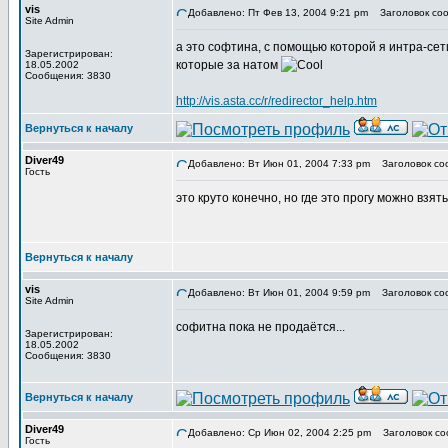
vis
Добавлено: Пт Фев 13, 2004 9:21 pm
Заголовок соо
Site Admin
а это софтина, с помощью которой я интра-се
Зарегистрирован:
которые за натом
18.05.2002
Сообщения: 3830
http://vis.asta.cc/r/redirector_help.htm
Вернуться к началу
Diver49
Добавлено: Вт Июн 01, 2004 7:33 pm
Заголовок со
Гость
это круто конечно, но где это прогу можно взять
Вернуться к началу
vis
Добавлено: Вт Июн 01, 2004 9:59 pm
Заголовок со
Site Admin
софитна пока не продаётся...
Зарегистрирован:
18.05.2002
Сообщения: 3830
Вернуться к началу
Diver49
Добавлено: Ср Июн 02, 2004 2:25 pm
Заголовок со
Гость