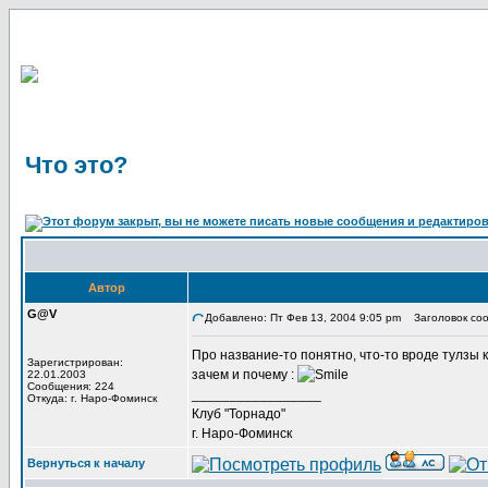
Что это?
Автор
G@V
Добавлено: Пт Фев 13, 2004 9:05 pm
Заголовок соо
Про название-то понятно, что-то вроде тулзы к
Зарегистрирован:
зачем и почему :
22.01.2003
Сообщения: 224
_________________
Откуда: г. Наро-Фоминск
Клуб "Торнадо"
г. Наро-Фоминск
Вернуться к началу