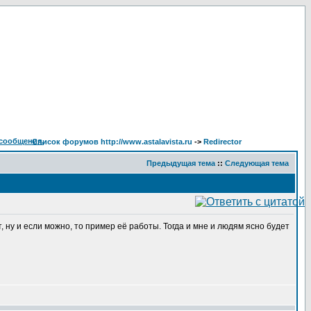
Список форумов http://www.astalavista.ru
->
Redirector
Предыдущая тема
::
Следующая тема
т, ну и если можно, то пример её работы. Тогда и мне и людям ясно будет