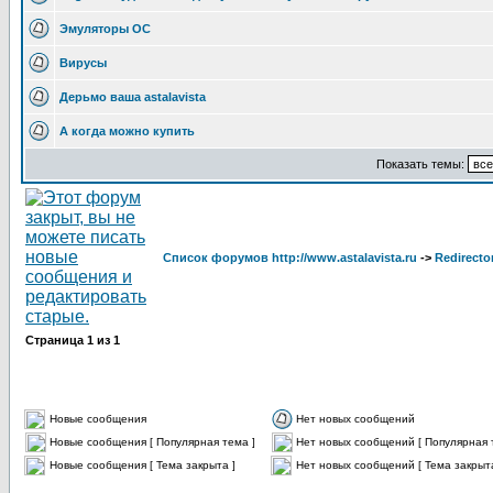
Эмуляторы ОС
Вирусы
Дерьмо ваша astalavista
А когда можно купить
Показать темы:
Список форумов http://www.astalavista.ru
->
Redirecto
Страница
1
из
1
Новые сообщения
Нет новых сообщений
Новые сообщения [ Популярная тема ]
Нет новых сообщений [ Популярная 
Новые сообщения [ Тема закрыта ]
Нет новых сообщений [ Тема закрыта