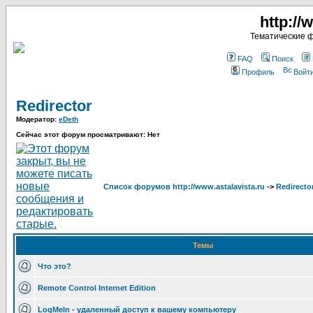
http://
Тематические 
FAQ
Поиск
Профиль
Войт
Redirector
Модератор:
eDeth
Сейчас этот форум просматривают: Нет
Список форумов http://www.astalavista.ru
->
Redirecto
Темы
Что это?
Remote Control Internet Edition
LogMeIn - удаленный доступ к вашему компьютеру