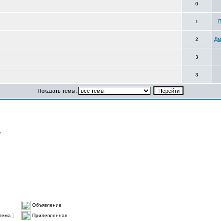
0
В
1
Дм
2
3
3
Показать темы:
r
Объявление
тема ]
Прилепленная