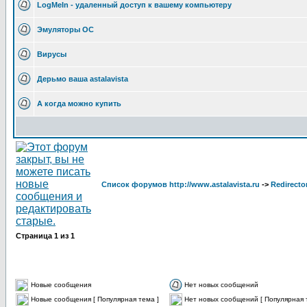
LogMeIn - удаленный доступ к вашему компьютеру
Эмуляторы ОС
Вирусы
Дерьмо ваша astalavista
А когда можно купить
Список форумов http://www.astalavista.ru
->
Redirecto
Страница
1
из
1
Новые сообщения
Нет новых сообщений
Новые сообщения [ Популярная тема ]
Нет новых сообщений [ Популярная 