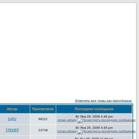
Отметить все темы как прочтённые
Автор
Просмотров
Последнее сообщение
Вт Янв 29, 2008 4:48 pm
G@V
68112
roman.almaty
Вт Янв 29, 2008 4:45 pm
TPEHEP
23739
roman.almaty
Вт Дек 26, 2006 11:40 pm