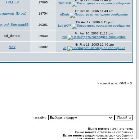
TPEHEP
17065
TPEHEP
Пт Окт 06, 2006 11:43 am
ладимир_(Drow)
18754
eDeth
Сб Авг 12, 2006 6:11 pm
итрий_Комаров86
20261
LobziK™
Чт Авг 10, 2006 11:13 pm
sd_demon
25648
Nix
Чт Янв 13, 2005 12:46 am
MaY
23002
vis
Часовой пояс: GMT + 3
Перейти:
Вы
не можете
начинать темы
Вы
не можете
отвечать на сообщения
Вы
не можете
редактировать свои сообщения
Вы
не можете
удалять свои сообщения