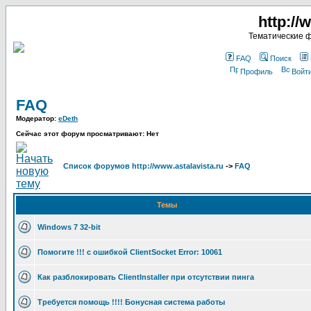
http://
Тематические 
FAQ
Поиск
Профиль
Войт
FAQ
Модератор:
eDeth
Сейчас этот форум просматривают: Нет
Список форумов http://www.astalavista.ru
->
FAQ
Темы
Windows 7 32-bit
Помогите !!! с ошибкой ClientSocket Error: 10061
Как разблокировать ClientInstaller при отсутствии пинга
Требуется помощь !!!! Бонусная система работы