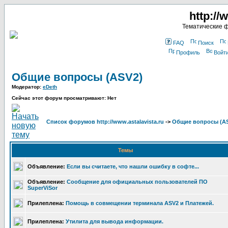
http://
Тематические 
FAQ
Поиск
Профиль
Войт
Общие вопросы (ASV2)
Модератор:
eDeth
Сейчас этот форум просматривают: Нет
Список форумов http://www.astalavista.ru
->
Общие вопросы (A
Темы
Объявление:
Если вы считаете, что нашли ошибку в софте...
Объявление:
Сообщение для официальных пользователей ПО
SuperViSor
Прилеплена:
Помощь в совмещении терминала ASV2 и Платежей.
Прилеплена:
Утилита для вывода информации.