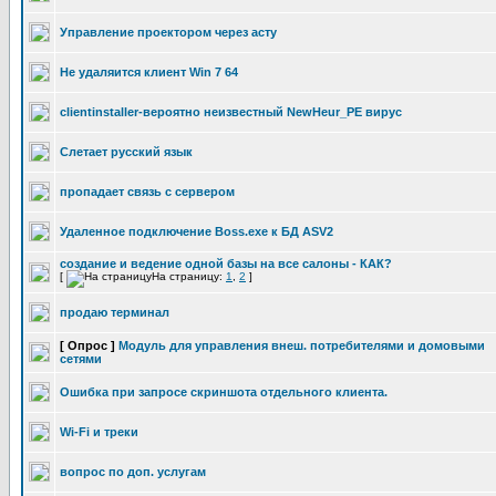
Управление проектором через асту
Не удаляится клиент Win 7 64
clientinstaller-вероятно неизвестный NewHeur_PE вирус
Слетает русский язык
пропадает связь с сервером
Удаленное подключение Boss.exe к БД ASV2
создание и ведение одной базы на все салоны - КАК?
[
На страницу:
1
,
2
]
продаю терминал
[ Опрос ]
Модуль для управления внеш. потребителями и домовыми
сетями
Ошибка при запросе скриншота отдельного клиента.
Wi-Fi и треки
вопрос по доп. услугам