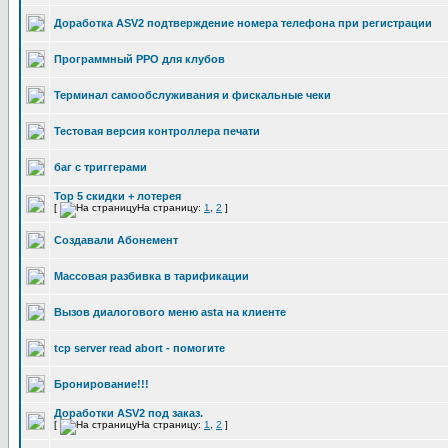
Доработка ASV2 подтверждение номера телефона при регистрации
Программный РРО для клубов
Терминал самообслуживания и фискальные чеки
Тестовая версия контроллера печати
баг с триггерами
Top 5 скидки + лотерея
[
На страницу:
1
,
2
]
Создавали Абонемент
Массовая разбивка в тарификации
Вызов диалогового меню asta на клиенте
tcp server read abort - помогите
Бронирование!!!
Доработки ASV2 под заказ.
[
На страницу:
1
,
2
]