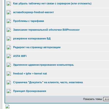
Как убрать табличку нет связи с сервером (или отложить)
аставебсервер-freebsd-магент
Проблемы с тарифами
Зависание терминальной оболочки BillProcessor
резервное копирование БД
Редирект на страницу авторизации
ASTA WiFi
Удаленное администрирование компьютера.
freebsd + ipfw + kernel nat
Страничка "Докупить" на клиенте, часто, неактивна
Принцип бронирования
Показать темы: