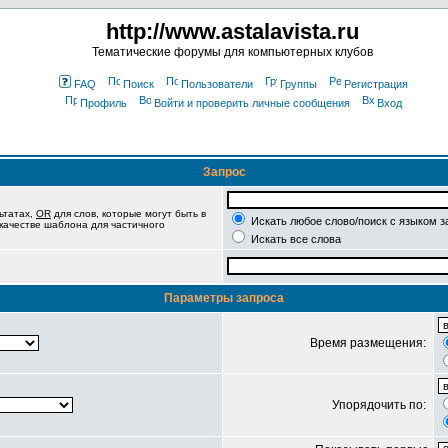
http://www.astalavista.ru
Тематические форумы для компьютерных клубов
FAQ
Поиск
Пользователи
Группы
Регистрация
Профиль
Войти и проверить личные сообщения
Вход
Запрос
ьтатах,
OR
для слов, которые могут быть в
Искать любое слово/поиск с языком з
 качестве шаблона для частичного
Искать все слова
Параметры запроса
Время размещения:
Упорядочить по: