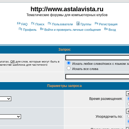
http://www.astalavista.ru
Тематические форумы для компьютерных клубов
FAQ
Поиск
Пользователи
Группы
Регистрация
Профиль
Войти и проверить личные сообщения
Вход
Запрос
ьтатах,
OR
для слов, которые могут быть в
Искать любое слово/поиск с языком з
 качестве шаблона для частичного
Искать все слова
Параметры запроса
Время размещения:
Упорядочить по: