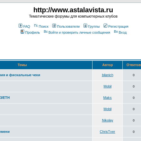
http://www.astalavista.ru
Тематические форумы для компьютерных клубов
FAQ
Поиск
Пользователи
Группы
Регистрация
Профиль
Войти и проверить личные сообщения
Вход
Темы
Автор
Ответо
ия и фискальные чеки
bilanich
0
Mobil
0
v3/ETH
Maks
0
Mobil
0
Nikolay
0
емени
ChrisTver
0