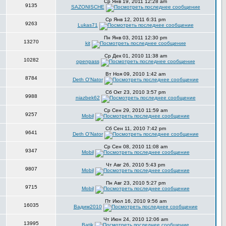
Ср Янв 19, 2011 12:28 am
9135
SAZONISCHE
Ср Янв 12, 2011 6:31 pm
9263
Lukas71
Пн Янв 03, 2011 12:30 pm
13270
kit
Ср Дек 01, 2010 11:38 am
10282
openpass
Вт Ноя 09, 2010 1:42 am
8784
Deth O'Nator
Сб Окт 23, 2010 3:57 pm
9988
niazbek62
Ср Сен 29, 2010 11:59 am
9257
Mobil
Сб Сен 11, 2010 7:42 pm
9641
Deth O'Nator
Ср Сен 08, 2010 11:08 am
9347
Mobil
Чт Авг 26, 2010 5:43 pm
9807
Mobil
Пн Авг 23, 2010 5:27 pm
9715
Mobil
Пт Июл 16, 2010 9:56 am
16035
Вадим2010
Чт Июн 24, 2010 12:06 am
13995
Batik