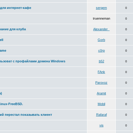
 для интернет-кафе
sergem
0
truenneman
0
ание для клуба
Alexander_
0
ll
Gorb
0
ename
c0rp
0
льзоват с профайлами домена Windows
b52
0
FAnk
0
Parovoz
0
а)
Aramit
0
inux-FreeBSD.
Mobil
0
ий перестал показывать клиент
Rafaraf
0
vis
0