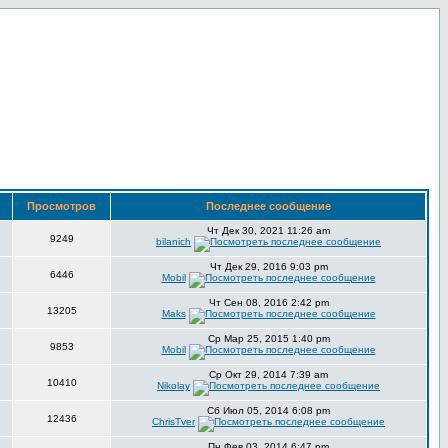
в
Просмотров
Последнее сообщение
Чт Дек 30, 2021 11:26 am
9249
bilanich
Чт Дек 29, 2016 9:03 pm
6446
Mobil
Чт Сен 08, 2016 2:42 pm
13205
Maks
Ср Мар 25, 2015 1:40 pm
9853
Mobil
Ср Окт 29, 2014 7:39 am
10410
Nikolay
Сб Июл 05, 2014 6:08 pm
12436
ChrisTver
Пн Фев 03, 2014 6:47 pm