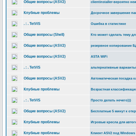
Общие вопросы (ASV2)
clientinstaller-вероятно 
Клубные проблемы
Досрочное завершение пак
. : . TetViS
Ошибка в статистике
Общие вопросы (Shell)
Кто может сделать тему д
Общие вопросы (ASV2)
резервное копирование Б
Общие вопросы (ASV2)
ASTA WiFi
. : . TetViS
альтернативные варианты 
Общие вопросы (ASV2)
Автоматическая посадка к
Клубные проблемы
Возрастная классификаци
. : . TetViS
Просто делать нечего)))
Общие вопросы (ASV2)
Бесплатные 5 минут к отк
Клубные проблемы
Игровые кресла для авто
Клубные проблемы
Клиент ASV2 под Windows 7