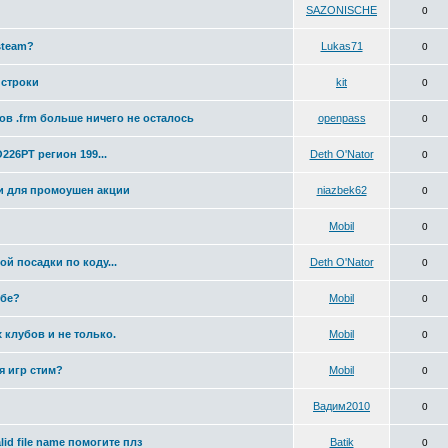
SAZONISCHE
0
steam?
Lukas71
0
 строки
kit
0
ов .frm больше ничего не осталось
openpass
0
26РТ регион 199...
Deth O'Nator
0
ки для промоушен акции
niazbek62
0
Mobil
0
й посадки по коду...
Deth O'Nator
0
убе?
Mobil
0
клубов и не только.
Mobil
0
я игр стим?
Mobil
0
Вадим2010
0
lid file name помогите плз
Batik
0