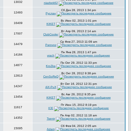
13032
niazbek62
Сб Дек 28, 2013 1:34 pm
12493
Руслан
Вс Июн 02, 2013 1:01 pm
16409
KIKET
Вт Апр 09, 2013 2:14 am
17007
ClubCooler
Ср Фев 27, 2013 11:09 am
14479
Parovoz
Пн Янв 28, 2013 1:47 pm
14184
vrach
Пн Окт 29, 2012 11:33 pm
14877
KroZka
Вс Окт 28, 2012 9:38 pm
12813
CenSoReD
Вт Окт 16, 2012 12:31 pm
14247
4iX-PuX
Вс Авг 26, 2012 9:35 pm
13454
KIKET
Пт Июн 15, 2012 8:19 pm
11617
ICE
Пн Апр 02, 2012 11:18 am
14352
Tsentr
Сб Фев 04, 2012 2:05 am
15095
Adam