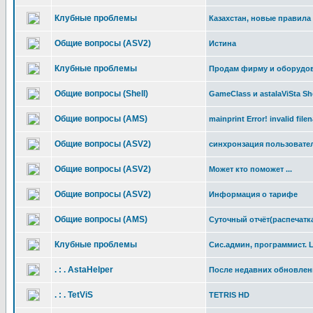
Клубные проблемы
Казахстан, новые правила
Общие вопросы (ASV2)
Истина
Клубные проблемы
Продам фирму и оборудов
Общие вопросы (Shell)
GameClass и astalaViSta She
Общие вопросы (AMS)
mainprint Error! invalid fil
Общие вопросы (ASV2)
синхронзация пользовате
Общие вопросы (ASV2)
Может кто поможет ...
Общие вопросы (ASV2)
Информация о тарифе
Общие вопросы (AMS)
Суточный отчёт(распечатк
Клубные проблемы
Cис.админ, программист. L
. : . AstaHelper
После недавних обновлен
. : . TetViS
TETRIS HD