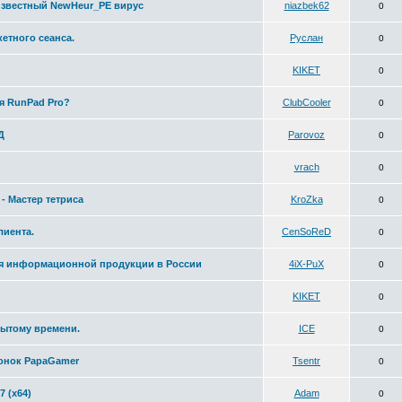
неизвестный NewHeur_PE вирус
niazbek62
0
етного сеанса.
Руслан
0
KIKET
0
ля RunPad Pro?
ClubCooler
0
Д
Parovoz
0
vrach
0
- Мастер тетриса
KroZka
0
лиента.
CenSoReD
0
я информационной продукции в России
4iX-PuX
0
KIKET
0
рытому времени.
ICE
0
гонок PapaGamer
Tsentr
0
 (x64)
Adam
0