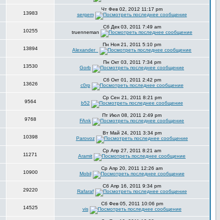
Чт Фев 02, 2012 11:17 pm
13983
sergem
Сб Дек 03, 2011 7:49 am
10255
truenneman
Пн Ноя 21, 2011 5:10 pm
13894
Alexander_
Пн Окт 03, 2011 7:34 pm
13530
Gorb
Сб Окт 01, 2011 2:42 pm
13626
c0rp
Ср Сен 21, 2011 8:21 pm
9564
b52
Пт Июл 08, 2011 2:49 pm
9768
FAnk
Вт Май 24, 2011 3:34 pm
10398
Parovoz
Ср Апр 27, 2011 8:21 am
11271
Aramit
Ср Апр 20, 2011 12:26 am
10900
Mobil
Сб Апр 16, 2011 9:34 pm
29220
Rafaraf
Сб Фев 05, 2011 10:06 pm
14525
vis