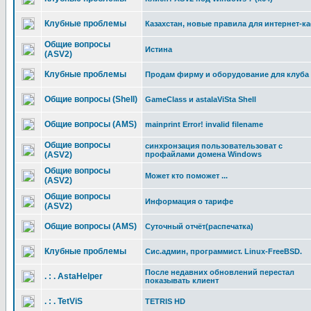
Клубные проблемы
Казахстан, новые правила для интернет-к
Общие вопросы
Истина
(ASV2)
Клубные проблемы
Продам фирму и оборудование для клуба
Общие вопросы (Shell)
GameClass и astalaViSta Shell
Общие вопросы (AMS)
mainprint Error! invalid filename
Общие вопросы
синхронзация пользовательзоват с
(ASV2)
профайлами домена Windows
Общие вопросы
Может кто поможет ...
(ASV2)
Общие вопросы
Информация о тарифе
(ASV2)
Общие вопросы (AMS)
Суточный отчёт(распечатка)
Клубные проблемы
Cис.админ, программист. Linux-FreeBSD.
После недавних обновлений перестал
. : . AstaHelper
показывать клиент
. : . TetViS
TETRIS HD