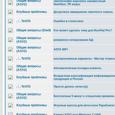
Общие вопросы
clientinstaller-вероятно неизвестный
(ASV2)
NewHeur_PE вирус
Клубные проблемы
Досрочное завершение пакетного сеанса.
. : . TetViS
Ошибка в статистике
Общие вопросы (Shell)
Кто может сделать тему для RunPad Pro?
Общие вопросы
резервное копирование БД
(ASV2)
Общие вопросы
ASTA WiFi
(ASV2)
. : . TetViS
альтернативные варианты - Мастер тетрис
Общие вопросы
Автоматическая посадка клиента.
(ASV2)
Возрастная классификация информацион
Клубные проблемы
продукции в России
. : . TetViS
Просто делать нечего)))
Общие вопросы
Бесплатные 5 минут к открытому времени.
(ASV2)
Клубные проблемы
Игровые кресла для автогонок PapaGamer
Клубные проблемы
Клиент ASV2 под Windows 7 (x64)