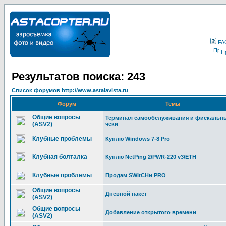
FA
П
Результатов поиска: 243
Список форумов http://www.astalavista.ru
Форум
Темы
Общие вопросы
Терминал самообслуживания и фискальн
(ASV2)
чеки
Клубные проблемы
Куплю Windows 7-8 Pro
Клубная болталка
Куплю NetPing 2/PWR-220 v3/ETH
Клубные проблемы
Продам SWItCHи PRO
Общие вопросы
Дневной пакет
(ASV2)
Общие вопросы
Добавление открытого времени
(ASV2)