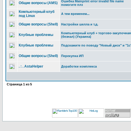
Ошибка Mainprint error invalid file name
Общие вопросы (AMS)
помогите плз
Компьютерный клуб
А тем временем...
под Linux
Общие вопросы (Shell)
Настройки шелла и т.д.
Компьютерный клуб + торгово-закупочная
Клубные проблемы
(безнал) (Украина)
Клубные проблемы
Подскажите по поводу "Новый диск" и "1с
Общие вопросы (Shell)
Перекупка ИП
. : . AstaHelper
Доработки комплекса
Страница
1
из
5