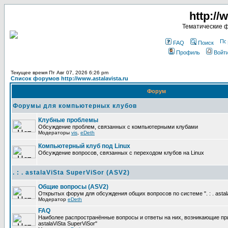
http://
Тематические 
FAQ
Поиск
Профиль
Войт
Текущее время Пт Авг 07, 2026 6:26 pm
Список форумов http://www.astalavista.ru
Форум
Форумы для компьютерных клубов
Клубные проблемы
Обсуждение проблем, связанных с компьютерными клубами
Модераторы
vis
,
eDeth
Компьютерный клуб под Linux
Обсуждение вопросов, связанных с переходом клубов на Linux
. : . astalaViSta SuperViSor (ASV2)
Общие вопросы (ASV2)
Открытых форум для обсуждения общих вопросов по системе ". : . astala
Модератор
eDeth
FAQ
Наиболее распространённые вопросы и ответы на них, возникающие при р
astalaViSta SuperViSor"