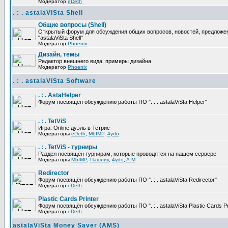
Модератор
eDeth
. : . astalaViSta Shell
Общие вопросы (Shell)
Открытый форум для обсуждения общих вопросов, новостей, предложе
"astalaViSta Shell"
Модератор
Phoenix
Дизайн, темы
Редактор внешнего вида, примеры дизайна
Модератор
Phoenix
. : . astalaViSta Software
. : . AstaHelper
Форум посвящён обсуждению работы ПО ". : . astalaViSta Helper"
. : . TetViS
Игра: Online дуэль в Тетрис
Модераторы
eDeth
,
MbIMP
,
4ydo
. : . TetViS - турниры
Раздел посвящён турнирам, которые проводятся на нашем сервере
Модераторы
MbIMP
,
Пашлик
,
4ydo
,
A:M
Redirector
Форум посвящён обсуждению работы ПО ". : . astalaViSta Redirector"
Модератор
eDeth
Plastic Cards Printer
Форум посвящён обсуждению работы ПО ". : . astalaViSta Plastic Cards Pr
Модератор
eDeth
astalaViSta Money Saver (AMS)