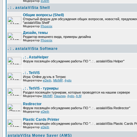
Модератор
eDeth
. : . astalaViSta Shell
Общие вопросы (Shell)
Открытый форум для обсуждения общих вопросов, новостей, предложе
"astalaViSta Shell"
Модератор
Phoenix
Дизайн, темы
Редактор внешнего вида, примеры дизайна
Модератор
Phoenix
. : . astalaViSta Software
. : . AstaHelper
Форум посвящён обсуждению работы ПО ". : . astalaViSta Helper"
. : . TetViS
Игра: Online дуэль в Тетрис
Модераторы
eDeth
,
MbIMP
,
4ydo
. : . TetViS - турниры
Раздел посвящён турнирам, которые проводятся на нашем сервере
Модераторы
MbIMP
,
Пашлик
,
4ydo
,
A:M
Redirector
Форум посвящён обсуждению работы ПО ". : . astalaViSta Redirector"
Модератор
eDeth
Plastic Cards Printer
Форум посвящён обсуждению работы ПО ". : . astalaViSta Plastic Cards Pr
Модератор
eDeth
astalaViSta Money Saver (AMS)