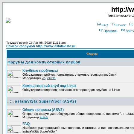
http://
Тематические 
FAQ
Поиск
Профиль
Войт
Текущее время Сб Авг 08, 2026 11:13 am
Список форумов http://www.astalavista.ru
Форум
Форумы для компьютерных клубов
Клубные проблемы
Обсуждение проблем, связанных с компьютерными клубами
Модераторы
vis
,
eDeth
Компьютерный клуб под Linux
Обсуждение вопросов, связанных с переходом клубов на Linux
. : . astalaViSta SuperViSor (ASV2)
Общие вопросы (ASV2)
Открытых форум для обсуждения общих вопросов по системе ". : . astala
Модератор
eDeth
FAQ
Наиболее распространённые вопросы и ответы на них, возникающие при р
astalaViSta SuperViSor"