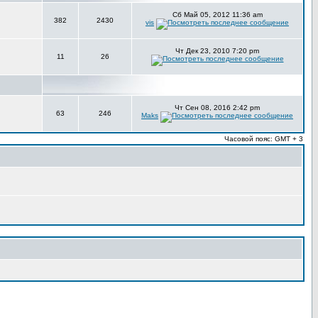
Сб Май 05, 2012 11:36 am
382
2430
vis
Чт Дек 23, 2010 7:20 pm
11
26
Чт Сен 08, 2016 2:42 pm
63
246
Maks
Часовой пояс: GMT + 3