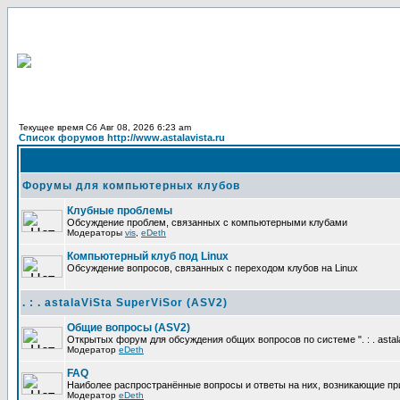
Текущее время Сб Авг 08, 2026 6:23 am
Список форумов http://www.astalavista.ru
Форумы для компьютерных клубов
Клубные проблемы
Обсуждение проблем, связанных с компьютерными клубами
Модераторы
vis
,
eDeth
Компьютерный клуб под Linux
Обсуждение вопросов, связанных с переходом клубов на Linux
. : . astalaViSta SuperViSor (ASV2)
Общие вопросы (ASV2)
Открытых форум для обсуждения общих вопросов по системе ". : . astala
Модератор
eDeth
FAQ
Наиболее распространённые вопросы и ответы на них, возникающие при ра
Модератор
eDeth