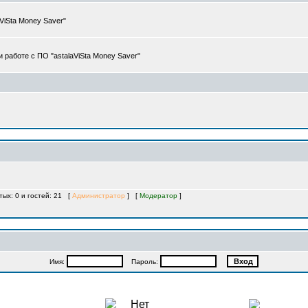
iSta Money Saver"
работе с ПО "astalaViSta Money Saver"
тых: 0 и гостей: 21 [
Администратор
] [
Модератор
]
Имя:
Пароль: