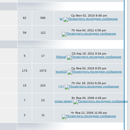
Ср Июл 02, 2014 9:48 am
82
586
kit
Пт Ноя 04, 2011 4:59 pm
59
112
Сб Апр 16, 2011 9:34 pm
5
17
Rafaraf
Ср Янв 03, 2024 8:55 pm
173
1573
brush10
Пт Окт 29, 2010 9:28 pm
15
224
(.)(.)
Вт Янв 29, 2008 4:48 pm
7
23
roman.almaty
Чт Янв 12, 2006 11:09 am
2
11