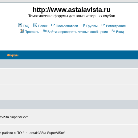
http://www.astalavista.ru
Тематические форумы для компьютерных клубов
FAQ
Поиск
Пользователи
Группы
Регистрация
Профиль
Войти и проверить личные сообщения
Вход
Форум
ViSta SuperViSor"
боте с ПО ". : . astalaViSta SuperViSor"