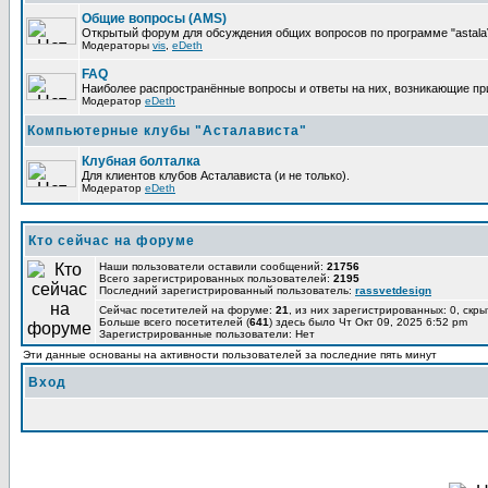
Общие вопросы (AMS)
Открытый форум для обсуждения общих вопросов по программе "astalaV
Модераторы
vis
,
eDeth
FAQ
Наиболее распространённые вопросы и ответы на них, возникающие при 
Модератор
eDeth
Компьютерные клубы "Асталависта"
Клубная болталка
Для клиентов клубов Асталависта (и не только).
Модератор
eDeth
Кто сейчас на форуме
Наши пользователи оставили сообщений:
21756
Всего зарегистрированных пользователей:
2195
Последний зарегистрированный пользователь:
rassvetdesign
Сейчас посетителей на форуме:
21
, из них зарегистрированных: 0, скры
Больше всего посетителей (
641
) здесь было Чт Окт 09, 2025 6:52 pm
Зарегистрированные пользователи: Нет
Эти данные основаны на активности пользователей за последние пять минут
Вход