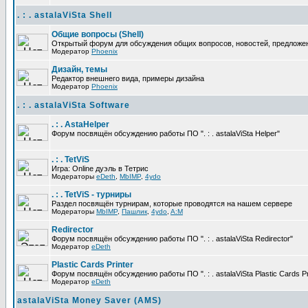
. : . astalaViSta Shell
Общие вопросы (Shell)
Открытый форум для обсуждения общих вопросов, новостей, предложений
Модератор
Phoenix
Дизайн, темы
Редактор внешнего вида, примеры дизайна
Модератор
Phoenix
. : . astalaViSta Software
. : . AstaHelper
Форум посвящён обсуждению работы ПО ". : . astalaViSta Helper"
. : . TetViS
Игра: Online дуэль в Тетрис
Модераторы
eDeth
,
MbIMP
,
4ydo
. : . TetViS - турниры
Раздел посвящён турнирам, которые проводятся на нашем сервере
Модераторы
MbIMP
,
Пашлик
,
4ydo
,
A:M
Redirector
Форум посвящён обсуждению работы ПО ". : . astalaViSta Redirector"
Модератор
eDeth
Plastic Cards Printer
Форум посвящён обсуждению работы ПО ". : . astalaViSta Plastic Cards Pr
Модератор
eDeth
astalaViSta Money Saver (AMS)