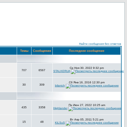
Найти сообщения без ответов
Темы
Сообщения
Последнее сообщение
Ср Ноя 30, 2022 9:32 pm
707
6567
STALKERUA
Сб Янв 16, 2016 12:30 pm
30
309
bilanich
Пн Июн 27, 2022 10:25 am
435
3358
Highlander
Вт Апр 05, 2011 5:21 pm
15
48
KiLSuS