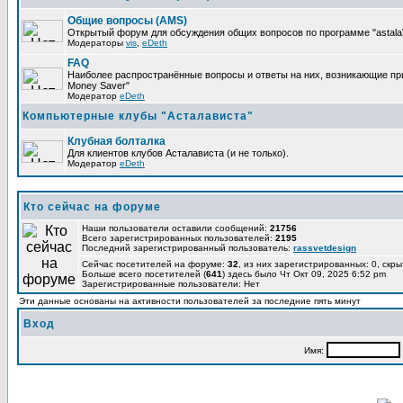
Общие вопросы (AMS)
Открытый форум для обсуждения общих вопросов по программе "astalaV
Модераторы
vis
,
eDeth
FAQ
Наиболее распространённые вопросы и ответы на них, возникающие при 
Money Saver"
Модератор
eDeth
Компьютерные клубы "Асталависта"
Клубная болталка
Для клиентов клубов Асталависта (и не только).
Модератор
eDeth
Кто сейчас на форуме
Наши пользователи оставили сообщений:
21756
Всего зарегистрированных пользователей:
2195
Последний зарегистрированный пользователь:
rassvetdesign
Сейчас посетителей на форуме:
32
, из них зарегистрированных: 0, скры
Больше всего посетителей (
641
) здесь было Чт Окт 09, 2025 6:52 pm
Зарегистрированные пользователи: Нет
Эти данные основаны на активности пользователей за последние пять минут
Вход
Имя: