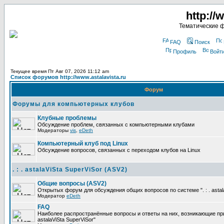
http://
Тематические 
FAQ
Поиск
Профиль
Войт
Текущее время Пт Авг 07, 2026 11:12 am
Список форумов http://www.astalavista.ru
Форум
Форумы для компьютерных клубов
Клубные проблемы
Обсуждение проблем, связанных с компьютерными клубами
Модераторы
vis
,
eDeth
Компьютерный клуб под Linux
Обсуждение вопросов, связанных с переходом клубов на Linux
. : . astalaViSta SuperViSor (ASV2)
Общие вопросы (ASV2)
Открытых форум для обсуждения общих вопросов по системе ". : . astala
Модератор
eDeth
FAQ
Наиболее распространённые вопросы и ответы на них, возникающие при р
astalaViSta SuperViSor"