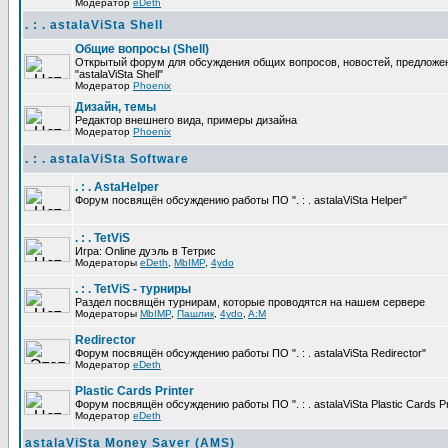
Модератор
eDeth
. : . astalaViSta Shell
Общие вопросы (Shell)
Открытый форум для обсуждения общих вопросов, новостей, предложе
"astalaViSta Shell"
Модератор
Phoenix
Дизайн, темы
Редактор внешнего вида, примеры дизайна
Модератор
Phoenix
. : . astalaViSta Software
. : . AstaHelper
Форум посвящён обсуждению работы ПО ". : . astalaViSta Helper"
. : . TetViS
Игра: Online дуэль в Тетрис
Модераторы
eDeth
,
MbIMP
,
4ydo
. : . TetViS - турниры
Раздел посвящён турнирам, которые проводятся на нашем сервере
Модераторы
MbIMP
,
Пашлик
,
4ydo
,
A:M
Redirector
Форум посвящён обсуждению работы ПО ". : . astalaViSta Redirector"
Модератор
eDeth
Plastic Cards Printer
Форум посвящён обсуждению работы ПО ". : . astalaViSta Plastic Cards Pr
Модератор
eDeth
astalaViSta Money Saver (AMS)