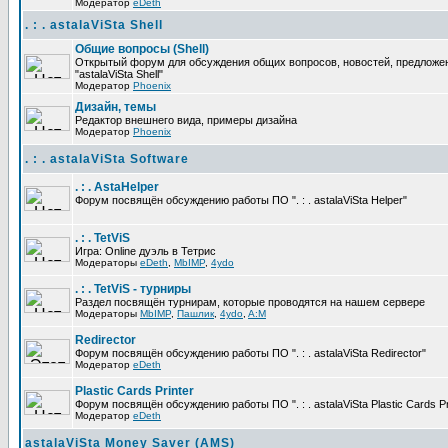
Модератор
eDeth
. : . astalaViSta Shell
Общие вопросы (Shell)
Открытый форум для обсуждения общих вопросов, новостей, предложе
"astalaViSta Shell"
Модератор
Phoenix
Дизайн, темы
Редактор внешнего вида, примеры дизайна
Модератор
Phoenix
. : . astalaViSta Software
. : . AstaHelper
Форум посвящён обсуждению работы ПО ". : . astalaViSta Helper"
. : . TetViS
Игра: Online дуэль в Тетрис
Модераторы
eDeth
,
MbIMP
,
4ydo
. : . TetViS - турниры
Раздел посвящён турнирам, которые проводятся на нашем сервере
Модераторы
MbIMP
,
Пашлик
,
4ydo
,
A:M
Redirector
Форум посвящён обсуждению работы ПО ". : . astalaViSta Redirector"
Модератор
eDeth
Plastic Cards Printer
Форум посвящён обсуждению работы ПО ". : . astalaViSta Plastic Cards Pr
Модератор
eDeth
astalaViSta Money Saver (AMS)