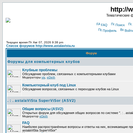
http://
Тематические 
FAQ
Поиск
Профиль
Войт
Текущее время Пт Авг 07, 2026 9:38 pm
Список форумов http://www.astalavista.ru
Форум
Форумы для компьютерных клубов
Клубные проблемы
Обсуждение проблем, связанных с компьютерными клубами
Модераторы
vis
,
eDeth
Компьютерный клуб под Linux
Обсуждение вопросов, связанных с переходом клубов на Linux
. : . astalaViSta SuperViSor (ASV2)
Общие вопросы (ASV2)
Открытых форум для обсуждения общих вопросов по системе ". : . astala
Модератор
eDeth
FAQ
Наиболее распространённые вопросы и ответы на них, возникающие при р
astalaViSta SuperViSor"