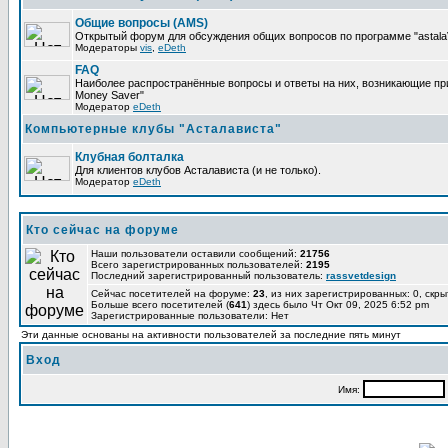
Общие вопросы (AMS)
Открытый форум для обсуждения общих вопросов по программе "astalaV
Модераторы
vis
,
eDeth
FAQ
Наиболее распространённые вопросы и ответы на них, возникающие при 
Money Saver"
Модератор
eDeth
Компьютерные клубы "Асталависта"
Клубная болталка
Для клиентов клубов Асталависта (и не только).
Модератор
eDeth
Кто сейчас на форуме
Наши пользователи оставили сообщений:
21756
Всего зарегистрированных пользователей:
2195
Последний зарегистрированный пользователь:
rassvetdesign
Сейчас посетителей на форуме:
23
, из них зарегистрированных: 0, скры
Больше всего посетителей (
641
) здесь было Чт Окт 09, 2025 6:52 pm
Зарегистрированные пользователи: Нет
Эти данные основаны на активности пользователей за последние пять минут
Вход
Имя: