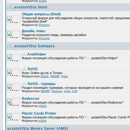
Модератор
eDeth
. : . astalaViSta Shell
Общие вопросы (Shell)
Открытый форум для обсуждения общих вопросов, новостей, предложе
"astalaViSta Shell"
Модератор
Phoenix
Дизайн, темы
Редактор внешнего вида, примеры дизайна
Модератор
Phoenix
. : . astalaViSta Software
. : . AstaHelper
Форум посвящён обсуждению работы ПО ". : . astalaViSta Helper"
. : . TetViS
Игра: Online дуэль в Тетрис
Модераторы
eDeth
,
MbIMP
,
4ydo
. : . TetViS - турниры
Раздел посвящён турнирам, которые проводятся на нашем сервере
Модераторы
MbIMP
,
Пашлик
,
4ydo
,
A:M
Redirector
Форум посвящён обсуждению работы ПО ". : . astalaViSta Redirector"
Модератор
eDeth
Plastic Cards Printer
Форум посвящён обсуждению работы ПО ". : . astalaViSta Plastic Cards Pr
Модератор
eDeth
astalaViSta Money Saver (AMS)