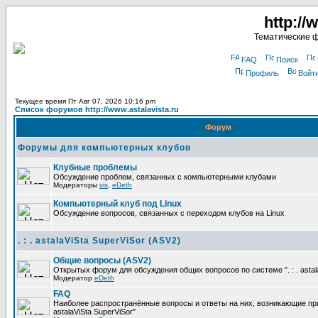
http://
Тематические 
FAQ
Поиск
Профиль
Войт
Текущее время Пт Авг 07, 2026 10:16 pm
Список форумов http://www.astalavista.ru
Форум
Форумы для компьютерных клубов
Клубные проблемы
Обсуждение проблем, связанных с компьютерными клубами
Модераторы
vis
,
eDeth
Компьютерный клуб под Linux
Обсуждение вопросов, связанных с переходом клубов на Linux
. : . astalaViSta SuperViSor (ASV2)
Общие вопросы (ASV2)
Открытых форум для обсуждения общих вопросов по системе ". : . astala
Модератор
eDeth
FAQ
Наиболее распространённые вопросы и ответы на них, возникающие при р
astalaViSta SuperViSor"