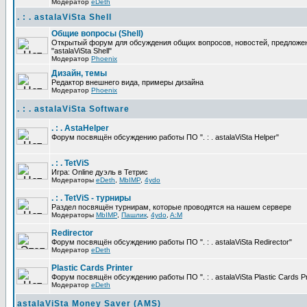
Модератор
eDeth
. : . astalaViSta Shell
Общие вопросы (Shell)
Открытый форум для обсуждения общих вопросов, новостей, предложе
"astalaViSta Shell"
Модератор
Phoenix
Дизайн, темы
Редактор внешнего вида, примеры дизайна
Модератор
Phoenix
. : . astalaViSta Software
. : . AstaHelper
Форум посвящён обсуждению работы ПО ". : . astalaViSta Helper"
. : . TetViS
Игра: Online дуэль в Тетрис
Модераторы
eDeth
,
MbIMP
,
4ydo
. : . TetViS - турниры
Раздел посвящён турнирам, которые проводятся на нашем сервере
Модераторы
MbIMP
,
Пашлик
,
4ydo
,
A:M
Redirector
Форум посвящён обсуждению работы ПО ". : . astalaViSta Redirector"
Модератор
eDeth
Plastic Cards Printer
Форум посвящён обсуждению работы ПО ". : . astalaViSta Plastic Cards Pr
Модератор
eDeth
astalaViSta Money Saver (AMS)