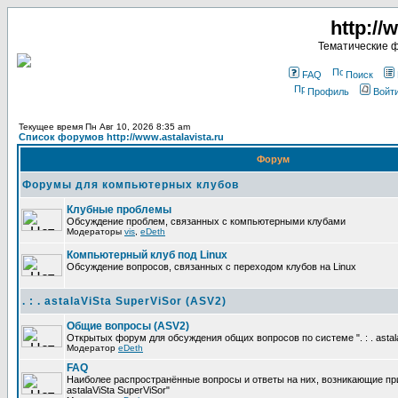
http://
Тематические 
FAQ
Поиск
Профиль
Войт
Текущее время Пн Авг 10, 2026 8:35 am
Список форумов http://www.astalavista.ru
Форум
Форумы для компьютерных клубов
Клубные проблемы
Обсуждение проблем, связанных с компьютерными клубами
Модераторы
vis
,
eDeth
Компьютерный клуб под Linux
Обсуждение вопросов, связанных с переходом клубов на Linux
. : . astalaViSta SuperViSor (ASV2)
Общие вопросы (ASV2)
Открытых форум для обсуждения общих вопросов по системе ". : . astala
Модератор
eDeth
FAQ
Наиболее распространённые вопросы и ответы на них, возникающие при р
astalaViSta SuperViSor"