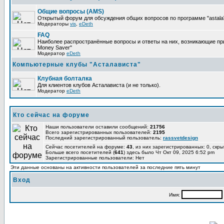
Общие вопросы (AMS)
Открытый форум для обсуждения общих вопросов по программе "astalaV
Модераторы
vis
,
eDeth
FAQ
Наиболее распространённые вопросы и ответы на них, возникающие при 
Money Saver"
Модератор
eDeth
Компьютерные клубы "Асталависта"
Клубная болталка
Для клиентов клубов Асталависта (и не только).
Модератор
eDeth
Кто сейчас на форуме
Наши пользователи оставили сообщений:
21756
Всего зарегистрированных пользователей:
2195
Последний зарегистрированный пользователь:
rassvetdesign
Сейчас посетителей на форуме:
43
, из них зарегистрированных: 0, скры
Больше всего посетителей (
641
) здесь было Чт Окт 09, 2025 6:52 pm
Зарегистрированные пользователи: Нет
Эти данные основаны на активности пользователей за последние пять минут
Вход
Имя: