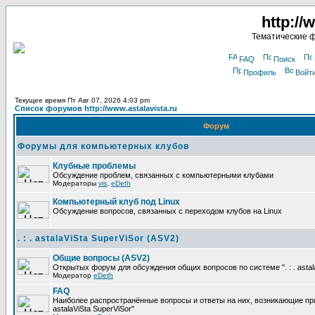
http://
Тематические 
FAQ
Поиск
Профиль
Войт
Текущее время Пт Авг 07, 2026 4:03 pm
Список форумов http://www.astalavista.ru
Форум
Форумы для компьютерных клубов
Клубные проблемы
Обсуждение проблем, связанных с компьютерными клубами
Модераторы
vis
,
eDeth
Компьютерный клуб под Linux
Обсуждение вопросов, связанных с переходом клубов на Linux
. : . astalaViSta SuperViSor (ASV2)
Общие вопросы (ASV2)
Открытых форум для обсуждения общих вопросов по системе ". : . astala
Модератор
eDeth
FAQ
Наиболее распространённые вопросы и ответы на них, возникающие при р
astalaViSta SuperViSor"