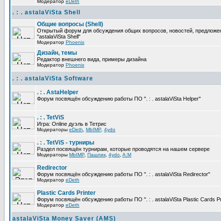
Модератор
eDeth
. : . astalaViSta Shell
Общие вопросы (Shell)
Открытый форум для обсуждения общих вопросов, новостей, предложе
"astalaViSta Shell"
Модератор
Phoenix
Дизайн, темы
Редактор внешнего вида, примеры дизайна
Модератор
Phoenix
. : . astalaViSta Software
. : . AstaHelper
Форум посвящён обсуждению работы ПО ". : . astalaViSta Helper"
. : . TetViS
Игра: Online дуэль в Тетрис
Модераторы
eDeth
,
MbIMP
,
4ydo
. : . TetViS - турниры
Раздел посвящён турнирам, которые проводятся на нашем сервере
Модераторы
MbIMP
,
Пашлик
,
4ydo
,
A:M
Redirector
Форум посвящён обсуждению работы ПО ". : . astalaViSta Redirector"
Модератор
eDeth
Plastic Cards Printer
Форум посвящён обсуждению работы ПО ". : . astalaViSta Plastic Cards Pr
Модератор
eDeth
astalaViSta Money Saver (AMS)