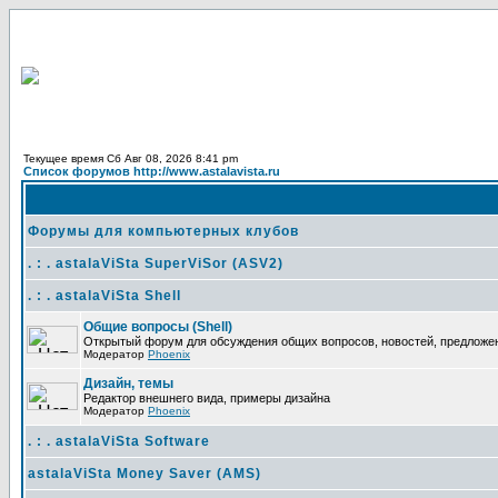
Текущее время Сб Авг 08, 2026 8:41 pm
Список форумов http://www.astalavista.ru
Форумы для компьютерных клубов
. : . astalaViSta SuperViSor (ASV2)
. : . astalaViSta Shell
Общие вопросы (Shell)
Открытый форум для обсуждения общих вопросов, новостей, предложений
Модератор
Phoenix
Дизайн, темы
Редактор внешнего вида, примеры дизайна
Модератор
Phoenix
. : . astalaViSta Software
astalaViSta Money Saver (AMS)