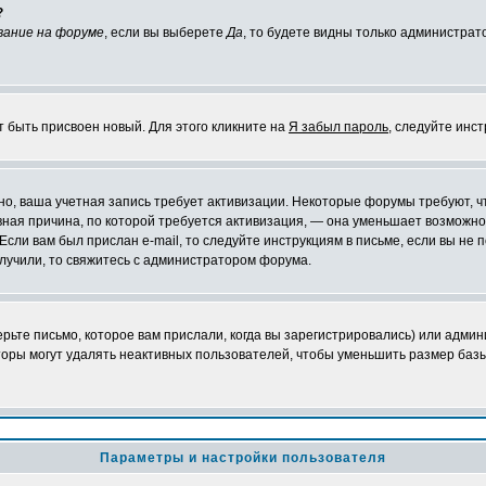
?
вание на форуме
, если вы выберете
Да
, то будете видны только администрат
т быть присвоен новый. Для этого кликните на
Я забыл пароль
, следуйте инс
ожно, ваша учетная запись требует активизации. Некоторые форумы требуют,
лавная причина, по которой требуется активизация, — она уменьшает возмож
Если вам был прислан e-mail, то следуйте инструкциям в письме, если вы не п
олучили, то свяжитесь с администратором форума.
ьте письмо, которое вам прислали, когда вы зарегистрировались) или админ
оры могут удалять неактивных пользователей, чтобы уменьшить размер базы
Параметры и настройки пользователя