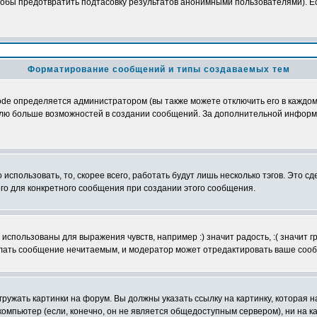
обы предотвратить подтасовку результатов анонимными пользователями). Если
Форматирование сообщений и типы создаваемых тем
e определяется администратором (вы также можете отключить его в каждом 
ователю больше возможностей в создании сообщений. За дополнительной инфо
использовать, то, скорее всего, работать будут лишь несколько тэгов. Это с
его для конкретного сообщения при создании этого сообщения.
использованы для выражения чувств, например :) значит радость, :( значит 
делать сообщение нечитаемым, и модератор может отредактировать ваше сооб
ружать картинки на форум. Вы должны указать ссылку на картинку, которая н
вой компьютер (если, конечно, он не является общедоступным сервером), ни на