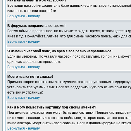
Как мне изменить мои настройки?
Все ваши настройки хранятся в базе данных (если вы зарегистрированы)
изменить все свои настройки
Вернуться к началу
В форумах неправильное время!
Время обычно правильное, но вы можете видеть время, относящееся к друг
Киев и т.д. Пожалуйста, учтите, что для смены часового пояса, как и д
Вернуться к началу
Я изменил часовой пояс, но время все равно неправильное!
Если вы уверены, что указали часовой пояс правильно, то причина може
один час с реальным временем.
Вернуться к началу
Моего языка нет в списке!
Причина скорее всего в том, что администратор не установил поддержку
установить требуемый язык. Если же поддержки нужного языка пока не 
есть внизу страницы)
Вернуться к началу
Как я могу поместить картинку под своим именем?
Под именем пользователя могут быть две картинки. Первая картинка отн
ниже может находиться картинка побольше, которая называется «аватара
какие аватары могут быть использованы. Если в данном форуме не вклю
Вернуться к началу