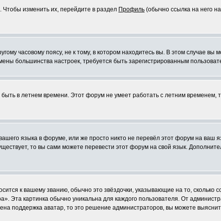
. Чтобы изменить их, перейдите в раздел
Профиль
(обычно ссылка на него на
ому часовому поясу, не к тому, в котором находитесь вы. В этом случае вы м
ля смены большинства настроек, требуется быть зарегистрированным пользоват
т быть в летнем времени. Этот форум не умеет работать с летним временем, 
 вашего языка в форуме, или же просто никто не перевёл этот форум на ваш 
существует, то вы сами можете перевести этот форум на свой язык. Дополни
осится к вашему званию, обычно это звёздочки, указывающие на то, сколько 
». Эта картинка обычно уникальна для каждого пользователя. От администрат
чена поддержка аватар, то это решение администраторов, вы можете выяснит