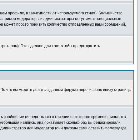
шем профиле, в зависимости от используемого стиля). Большинство
 например модераторы и администраторы могут иметь специальные
ор может просто понизить количество отправленных вами сообщений.
тратором). Это сделано для того, чтобы предотвратить
. То что вы можете делать в данном форуме перечислено внизу страницы
ь сообщение (иногда только в течении некоторого времени с момента
 небольшая надпись, она показывает сколько раз вы редактировали
администратор или модератор (они должны сами оставить пометку, где