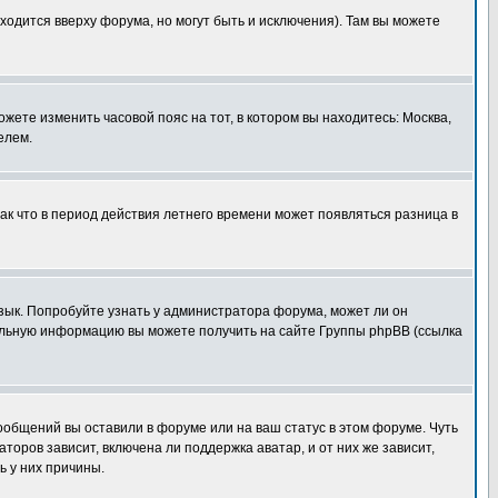
ходится вверху форума, но могут быть и исключения). Там вы можете
ожете изменить часовой пояс на тот, в котором вы находитесь: Москва,
елем.
так что в период действия летнего времени может появляться разница в
язык. Попробуйте узнать у администратора форума, может ли он
тельную информацию вы можете получить на сайте Группы phpBB (ссылка
сообщений вы оставили в форуме или на ваш статус в этом форуме. Чуть
оров зависит, включена ли поддержка аватар, и от них же зависит,
ь у них причины.