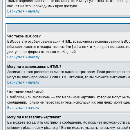
Только зарегистрированные пользователи могут участвовать в опросе (чт
вас нет на это необходимых прав доступа.
Вернуться к началу
Что такое BBCode?
BBCode это особая реализация HTML, возможность использования BBCod
нём заключаются в квадратные скобки [ и ], а не < и >, он даёт польз
доступна из формы отправки сообщений.
Вернуться к началу
Могу ли я использовать HTML?
Зависит от того разрешено ли это администратором. Если разрешено его 
могут вызвать проблемы. Если HTML включён, то вы сможете выключить 
Вернуться к началу
Что такое смайлики?
Смайлики, или эмотиконы — это маленькие картинки, которые могут быть 
сообщений. Только не перестарайтесь, используя их: они легко могут с
Вернуться к началу
Могу ли я вставлять картинки?
Вы можете вставлять картинки в сообщения. Но пока нет возможности заг
unknown-place.net/my-picture.gif. Вы не можете указать ни ссылку на с