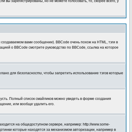
 вы зарегистрированы, но не можете голосовать, то, скорее всего, у
создаваемом вами сообщении). BBCode очень похож на HTML, тэги в
рмацией о BBCode смотрите руководство по BBCode, ссылка на которое
делано для
безопасности
, чтобы запретить использование тэгов которые
грусть. Полный список смайликов можно увидеть в форме создания
щение, или вообще удалить его.
аходится на общедоступном сервере, например: http://www.some-
 картинки которые находятся за механизмом авторизации, например в