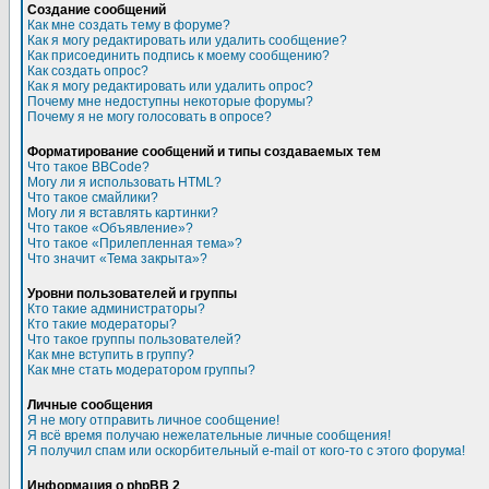
Создание сообщений
Как мне создать тему в форуме?
Как я могу редактировать или удалить сообщение?
Как присоединить подпись к моему сообщению?
Как создать опрос?
Как я могу редактировать или удалить опрос?
Почему мне недоступны некоторые форумы?
Почему я не могу голосовать в опросе?
Форматирование сообщений и типы создаваемых тем
Что такое BBCode?
Могу ли я использовать HTML?
Что такое смайлики?
Могу ли я вставлять картинки?
Что такое «Объявление»?
Что такое «Прилепленная тема»?
Что значит «Тема закрыта»?
Уровни пользователей и группы
Кто такие администраторы?
Кто такие модераторы?
Что такое группы пользователей?
Как мне вступить в группу?
Как мне стать модератором группы?
Личные сообщения
Я не могу отправить личное сообщение!
Я всё время получаю нежелательные личные сообщения!
Я получил спам или оскорбительный e-mail от кого-то с этого форума!
Информация о phpBB 2