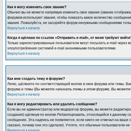
Как я могу изменить свое звание?
Обычно вы не можете напрямую изменить свое звание (звание отображае
форумов используют звания, чтобы показать какое количество сообще
звания. Пожалуйста, не засоряйте форум ненужными сообщениями только
Вернуться к началу
Когда я щёлкаю по ссылке «Отправить e-mail», от меня требуют войти
Только зарегистрированные пользователи могут посылать e-mail через 
злоупотребления системой e-mail анонимными пользователями.
Вернуться к началу
Как мне создать тему в форуме?
Легко, щёлкните по соответствующей кнопке в окне форума или темы. В
форума и темы (
Вы можете начинать темы в этом форуме, Вы можете 
Вернуться к началу
Как я могу редактировать или удалить сообщение?
Если вы не администратор или модератор форума, вы можете редактиров
создания) щёлкнув по кнопке
Редактировать
, относящейся к данному с
сообщение. Эта надпись не появляется, если никто не отвечал на ваше
сказано, почему они это сделали). Учтите, что обычные пользователи не 
Вернуться к началу