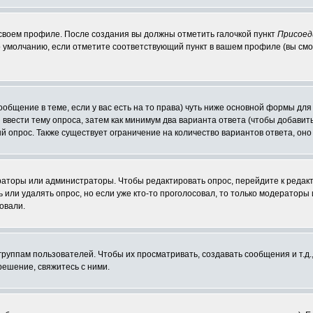
 своем профиле. После создания вы должны отметить галочкой пункт
Присоед
 умолчанию, если отметите соответствующий пункт в вашем профиле (вы смо
сообщение в теме, если у вас есть на то права) чуть ниже основной формы д
ы ввести тему опроса, затем как минимум два варианта ответа (чтобы добавит
й опрос. Также существует ограничение на количество вариантов ответа, он
ераторы или администраторы. Чтобы редактировать опрос, перейдите к редакт
ь или удалять опрос, но если уже кто-то проголосовал, то только модераторы
овали.
уппам пользователей. Чтобы их просматривать, создавать сообщения и т.д.
ешение, свяжитесь с ними.