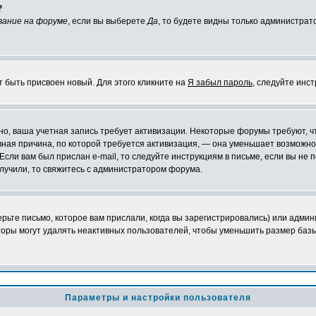
?
вание на форуме
, если вы выберете
Да
, то будете видны только администрат
т быть присвоен новый. Для этого кликните на
Я забыл пароль
, следуйте инс
ожно, ваша учетная запись требует активизации. Некоторые форумы требуют,
лавная причина, по которой требуется активизация, — она уменьшает возмож
Если вам был прислан e-mail, то следуйте инструкциям в письме, если вы не п
олучили, то свяжитесь с администратором форума.
ьте письмо, которое вам прислали, когда вы зарегистрировались) или админ
оры могут удалять неактивных пользователей, чтобы уменьшить размер базы
Параметры и настройки пользователя