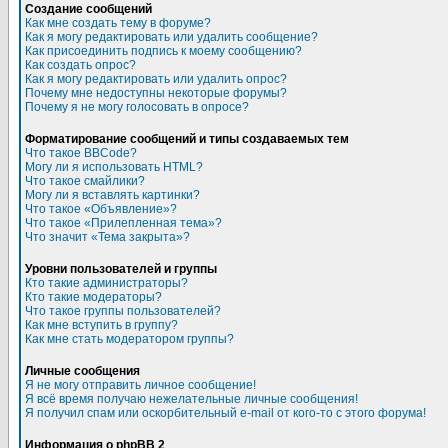
Создание сообщений
Как мне создать тему в форуме?
Как я могу редактировать или удалить сообщение?
Как присоединить подпись к моему сообщению?
Как создать опрос?
Как я могу редактировать или удалить опрос?
Почему мне недоступны некоторые форумы?
Почему я не могу голосовать в опросе?
Форматирование сообщений и типы создаваемых тем
Что такое BBCode?
Могу ли я использовать HTML?
Что такое смайлики?
Могу ли я вставлять картинки?
Что такое «Объявление»?
Что такое «Прилепленная тема»?
Что значит «Тема закрыта»?
Уровни пользователей и группы
Кто такие администраторы?
Кто такие модераторы?
Что такое группы пользователей?
Как мне вступить в группу?
Как мне стать модератором группы?
Личные сообщения
Я не могу отправить личное сообщение!
Я всё время получаю нежелательные личные сообщения!
Я получил спам или оскорбительный e-mail от кого-то с этого форума!
Информация о phpBB 2