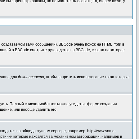
 вы зарегистрированы, но не можете голосовать, то, скорее всего, у
создаваемом вами сообщении). BBCode очень похож на HTML, тэги в
рмацией о BBCode смотрите руководство по BBCode, ссылка на которое
делано для
безопасности
, чтобы запретить использование тэгов которые
грусть. Полный список смайликов можно увидеть в форме создания
щение, или вообще удалить его.
аходится на общедоступном сервере, например: http://www.some-
 картинки которые находятся за механизмом авторизации, например в