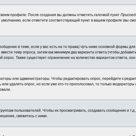
 своем профиле. После создания вы должны отметить галочкой пункт
Присоед
 умолчанию, если отметите соответствующий пункт в вашем профиле (вы смо
сообщение в теме, если у вас есть на то права) чуть ниже основной формы д
ы ввести тему опроса, затем как минимум два варианта ответа (чтобы добавит
й опрос. Также существует ограничение на количество вариантов ответа, он
ераторы или администраторы. Чтобы редактировать опрос, перейдите к редакт
ь или удалять опрос, но если уже кто-то проголосовал, то только модераторы
овали.
уппам пользователей. Чтобы их просматривать, создавать сообщения и т.д.
ешение, свяжитесь с ними.