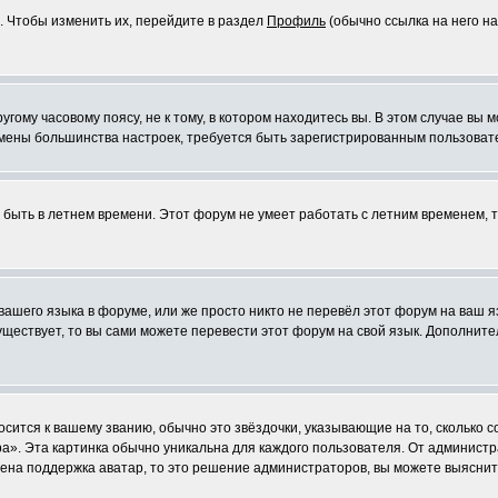
. Чтобы изменить их, перейдите в раздел
Профиль
(обычно ссылка на него на
ому часовому поясу, не к тому, в котором находитесь вы. В этом случае вы м
ля смены большинства настроек, требуется быть зарегистрированным пользоват
т быть в летнем времени. Этот форум не умеет работать с летним временем, 
 вашего языка в форуме, или же просто никто не перевёл этот форум на ваш 
существует, то вы сами можете перевести этот форум на свой язык. Дополни
осится к вашему званию, обычно это звёздочки, указывающие на то, сколько 
». Эта картинка обычно уникальна для каждого пользователя. От администрат
чена поддержка аватар, то это решение администраторов, вы можете выяснит