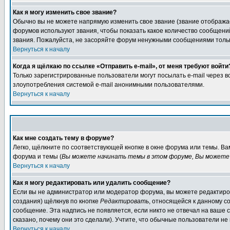
Как я могу изменить свое звание?
Обычно вы не можете напрямую изменить свое звание (звание отображае
форумов используют звания, чтобы показать какое количество сообще
звания. Пожалуйста, не засоряйте форум ненужными сообщениями только
Вернуться к началу
Когда я щёлкаю по ссылке «Отправить e-mail», от меня требуют войти
Только зарегистрированные пользователи могут посылать e-mail через 
злоупотребления системой e-mail анонимными пользователями.
Вернуться к началу
Как мне создать тему в форуме?
Легко, щёлкните по соответствующей кнопке в окне форума или темы. В
форума и темы (
Вы можете начинать темы в этом форуме, Вы можете 
Вернуться к началу
Как я могу редактировать или удалить сообщение?
Если вы не администратор или модератор форума, вы можете редактиров
создания) щёлкнув по кнопке
Редактировать
, относящейся к данному с
сообщение. Эта надпись не появляется, если никто не отвечал на ваше
сказано, почему они это сделали). Учтите, что обычные пользователи не 
Вернуться к началу