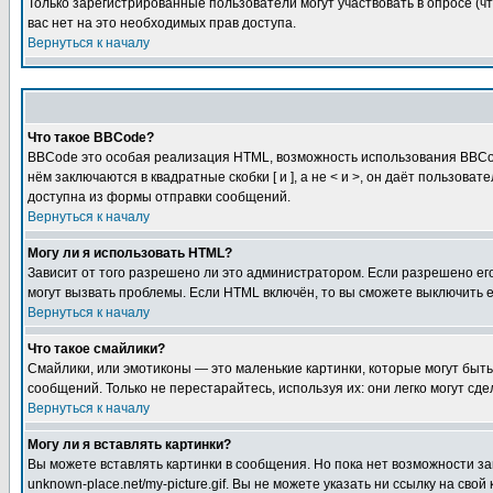
Только зарегистрированные пользователи могут участвовать в опросе (чт
вас нет на это необходимых прав доступа.
Вернуться к началу
Что такое BBCode?
BBCode это особая реализация HTML, возможность использования BBCod
нём заключаются в квадратные скобки [ и ], а не < и >, он даёт польз
доступна из формы отправки сообщений.
Вернуться к началу
Могу ли я использовать HTML?
Зависит от того разрешено ли это администратором. Если разрешено его 
могут вызвать проблемы. Если HTML включён, то вы сможете выключить 
Вернуться к началу
Что такое смайлики?
Смайлики, или эмотиконы — это маленькие картинки, которые могут быть 
сообщений. Только не перестарайтесь, используя их: они легко могут с
Вернуться к началу
Могу ли я вставлять картинки?
Вы можете вставлять картинки в сообщения. Но пока нет возможности заг
unknown-place.net/my-picture.gif. Вы не можете указать ни ссылку на с