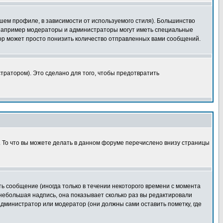
шем профиле, в зависимости от используемого стиля). Большинство
 например модераторы и администраторы могут иметь специальные
ор может просто понизить количество отправленных вами сообщений.
тратором). Это сделано для того, чтобы предотвратить
. То что вы можете делать в данном форуме перечислено внизу страницы
ь сообщение (иногда только в течении некоторого времени с момента
 небольшая надпись, она показывает сколько раз вы редактировали
администратор или модератор (они должны сами оставить пометку, где