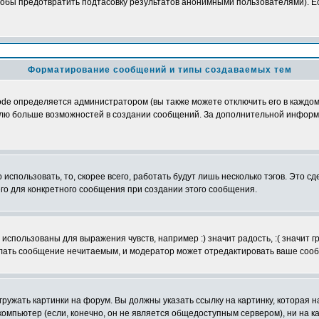
обы предотвратить подтасовку результатов анонимными пользователями). Если
Форматирование сообщений и типы создаваемых тем
e определяется администратором (вы также можете отключить его в каждом 
ователю больше возможностей в создании сообщений. За дополнительной инфо
использовать, то, скорее всего, работать будут лишь несколько тэгов. Это с
его для конкретного сообщения при создании этого сообщения.
использованы для выражения чувств, например :) значит радость, :( значит 
делать сообщение нечитаемым, и модератор может отредактировать ваше сооб
ружать картинки на форум. Вы должны указать ссылку на картинку, которая н
вой компьютер (если, конечно, он не является общедоступным сервером), ни на