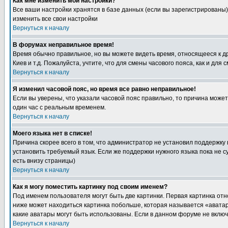
Как мне изменить мои настройки?
Все ваши настройки хранятся в базе данных (если вы зарегистрированы)
изменить все свои настройки
Вернуться к началу
В форумах неправильное время!
Время обычно правильное, но вы можете видеть время, относящееся к друг
Киев и т.д. Пожалуйста, учтите, что для смены часового пояса, как и д
Вернуться к началу
Я изменил часовой пояс, но время все равно неправильное!
Если вы уверены, что указали часовой пояс правильно, то причина може
один час с реальным временем.
Вернуться к началу
Моего языка нет в списке!
Причина скорее всего в том, что администратор не установил поддержку
установить требуемый язык. Если же поддержки нужного языка пока не 
есть внизу страницы)
Вернуться к началу
Как я могу поместить картинку под своим именем?
Под именем пользователя могут быть две картинки. Первая картинка отн
ниже может находиться картинка побольше, которая называется «аватара
какие аватары могут быть использованы. Если в данном форуме не вклю
Вернуться к началу