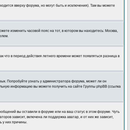
ходится вверху форума, но могут быть и исключения). Там вы можете
ожете изменить часовой пояс на тот, в котором вы находитесь: Москва,
елем.
так что в период действия летнего времени может появляться разница в
язык. Попробуйте узнать у администратора форума, может ли он
тельную информацию вы можете получить на сайте Группы phpBB (ссылка
сообщений вы оставили в форуме или на ваш статус в этом форуме. Чуть
оров зависит, включена ли поддержка аватар, и от них же зависит,
ь у них причины.