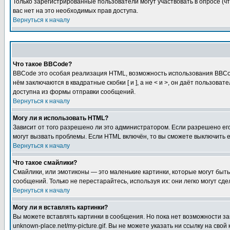
Только зарегистрированные пользователи могут участвовать в опросе (чт
вас нет на это необходимых прав доступа.
Вернуться к началу
Что такое BBCode?
BBCode это особая реализация HTML, возможность использования BBCod
нём заключаются в квадратные скобки [ и ], а не < и >, он даёт польз
доступна из формы отправки сообщений.
Вернуться к началу
Могу ли я использовать HTML?
Зависит от того разрешено ли это администратором. Если разрешено его 
могут вызвать проблемы. Если HTML включён, то вы сможете выключить 
Вернуться к началу
Что такое смайлики?
Смайлики, или эмотиконы — это маленькие картинки, которые могут быть 
сообщений. Только не перестарайтесь, используя их: они легко могут с
Вернуться к началу
Могу ли я вставлять картинки?
Вы можете вставлять картинки в сообщения. Но пока нет возможности заг
unknown-place.net/my-picture.gif. Вы не можете указать ни ссылку на с