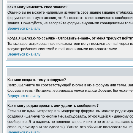
Как я могу изменить свое звание?
Обычно вы не можете напрямую изменить свое звание (звание отображае
форумов используют звания, чтобы показать какое количество сообще
звания. Пожалуйста, не засоряйте форум ненужными сообщениями только
Вернуться к началу
Когда я щёлкаю по ссылке «Отправить e-mail», от меня требуют войти
Только зарегистрированные пользователи могут посылать e-mail через 
злоупотребления системой e-mail анонимными пользователями.
Вернуться к началу
Как мне создать тему в форуме?
Легко, щёлкните по соответствующей кнопке в окне форума или темы. В
форума и темы (
Вы можете начинать темы в этом форуме, Вы можете 
Вернуться к началу
Как я могу редактировать или удалить сообщение?
Если вы не администратор или модератор форума, вы можете редактиров
создания) щёлкнув по кнопке
Редактировать
, относящейся к данному с
сообщение. Эта надпись не появляется, если никто не отвечал на ваше
сказано, почему они это сделали). Учтите, что обычные пользователи не 
Вернуться к началу