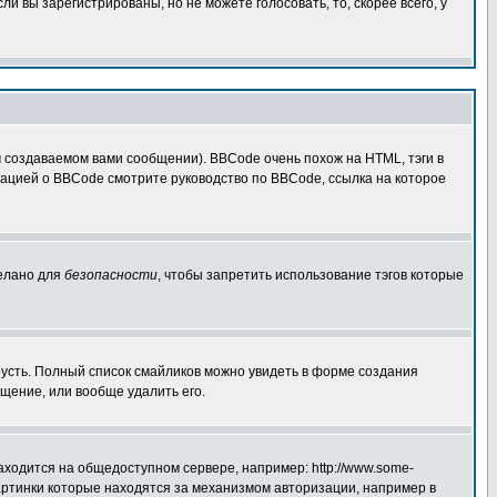
 вы зарегистрированы, но не можете голосовать, то, скорее всего, у
создаваемом вами сообщении). BBCode очень похож на HTML, тэги в
рмацией о BBCode смотрите руководство по BBCode, ссылка на которое
делано для
безопасности
, чтобы запретить использование тэгов которые
грусть. Полный список смайликов можно увидеть в форме создания
щение, или вообще удалить его.
аходится на общедоступном сервере, например: http://www.some-
 картинки которые находятся за механизмом авторизации, например в