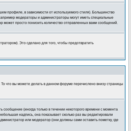
шем профиле, в зависимости от используемого стиля). Большинство
 например модераторы и администраторы могут иметь специальные
ор может просто понизить количество отправленных вами сообщений.
тратором). Это сделано для того, чтобы предотвратить
. То что вы можете делать в данном форуме перечислено внизу страницы
ь сообщение (иногда только в течении некоторого времени с момента
 небольшая надпись, она показывает сколько раз вы редактировали
администратор или модератор (они должны сами оставить пометку, где