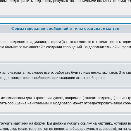
обы предотвратить подтасовку результатов анонимными пользователями). Если
Форматирование сообщений и типы создаваемых тем
e определяется администратором (вы также можете отключить его в каждом 
ователю больше возможностей в создании сообщений. За дополнительной инфо
использовать, то, скорее всего, работать будут лишь несколько тэгов. Это с
его для конкретного сообщения при создании этого сообщения.
использованы для выражения чувств, например :) значит радость, :( значит 
делать сообщение нечитаемым, и модератор может отредактировать ваше сооб
ружать картинки на форум. Вы должны указать ссылку на картинку, которая н
вой компьютер (если, конечно, он не является общедоступным сервером), ни на