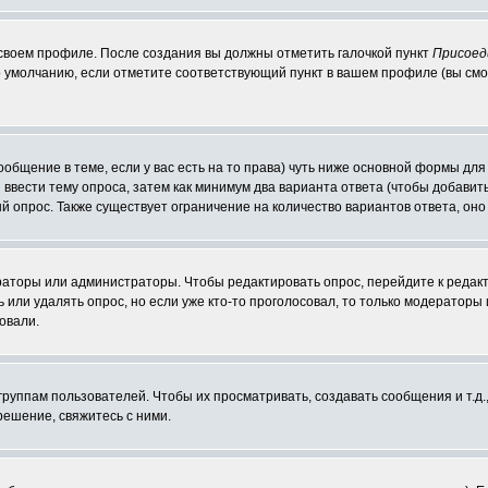
 своем профиле. После создания вы должны отметить галочкой пункт
Присоед
 умолчанию, если отметите соответствующий пункт в вашем профиле (вы смо
сообщение в теме, если у вас есть на то права) чуть ниже основной формы д
ы ввести тему опроса, затем как минимум два варианта ответа (чтобы добавит
й опрос. Также существует ограничение на количество вариантов ответа, он
ераторы или администраторы. Чтобы редактировать опрос, перейдите к редакт
ь или удалять опрос, но если уже кто-то проголосовал, то только модераторы
овали.
уппам пользователей. Чтобы их просматривать, создавать сообщения и т.д.
ешение, свяжитесь с ними.