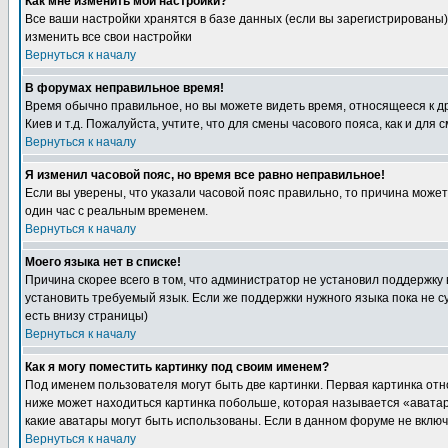
Как мне изменить мои настройки?
Все ваши настройки хранятся в базе данных (если вы зарегистрированы)
изменить все свои настройки
Вернуться к началу
В форумах неправильное время!
Время обычно правильное, но вы можете видеть время, относящееся к друг
Киев и т.д. Пожалуйста, учтите, что для смены часового пояса, как и д
Вернуться к началу
Я изменил часовой пояс, но время все равно неправильное!
Если вы уверены, что указали часовой пояс правильно, то причина може
один час с реальным временем.
Вернуться к началу
Моего языка нет в списке!
Причина скорее всего в том, что администратор не установил поддержку
установить требуемый язык. Если же поддержки нужного языка пока не 
есть внизу страницы)
Вернуться к началу
Как я могу поместить картинку под своим именем?
Под именем пользователя могут быть две картинки. Первая картинка отн
ниже может находиться картинка побольше, которая называется «аватара
какие аватары могут быть использованы. Если в данном форуме не вклю
Вернуться к началу