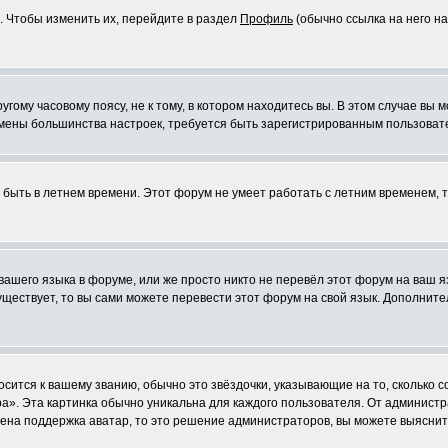
. Чтобы изменить их, перейдите в раздел
Профиль
(обычно ссылка на него на
ому часовому поясу, не к тому, в котором находитесь вы. В этом случае вы м
ля смены большинства настроек, требуется быть зарегистрированным пользоват
т быть в летнем времени. Этот форум не умеет работать с летним временем, 
 вашего языка в форуме, или же просто никто не перевёл этот форум на ваш 
существует, то вы сами можете перевести этот форум на свой язык. Дополни
осится к вашему званию, обычно это звёздочки, указывающие на то, сколько 
». Эта картинка обычно уникальна для каждого пользователя. От администрат
чена поддержка аватар, то это решение администраторов, вы можете выяснит