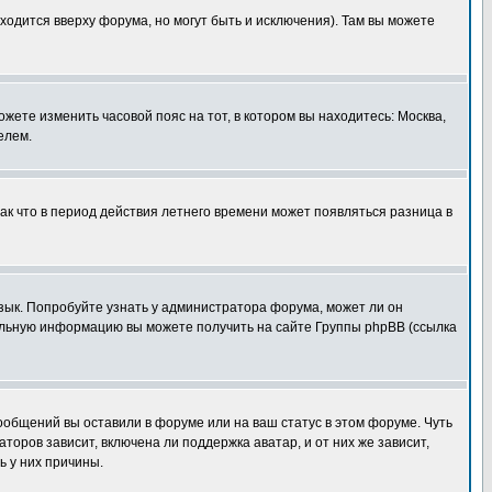
ходится вверху форума, но могут быть и исключения). Там вы можете
ожете изменить часовой пояс на тот, в котором вы находитесь: Москва,
елем.
так что в период действия летнего времени может появляться разница в
язык. Попробуйте узнать у администратора форума, может ли он
тельную информацию вы можете получить на сайте Группы phpBB (ссылка
сообщений вы оставили в форуме или на ваш статус в этом форуме. Чуть
оров зависит, включена ли поддержка аватар, и от них же зависит,
ь у них причины.