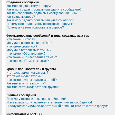
Создание сообщений
Как мне создать тему в форуме?
Как я могу редактировать или удалить сообщение?
Как присоединить подпись к моему сообщению?
Как создать опрос?
Как я могу редактировать или удалить опрос?
Почему мне недоступны некоторые форумы?
Почему я не могу голосовать в опросе?
Форматирование сообщений и типы создаваемых тем
Что такое BBCode?
Могу ли я использовать HTML?
Что такое смайлики?
Могу ли я вставлять картинки?
Что такое «Объявление»?
Что такое «Прилепленная тема»?
Что значит «Тема закрыта»?
Уровни пользователей и группы
Кто такие администраторы?
Кто такие модераторы?
Что такое группы пользователей?
Как мне вступить в группу?
Как мне стать модератором группы?
Личные сообщения
Я не могу отправить личное сообщение!
Я всё время получаю нежелательные личные сообщения!
Я получил спам или оскорбительный e-mail от кого-то с этого форума!
Информация о phpBB 2