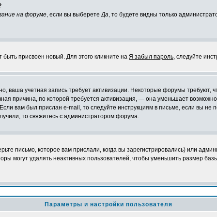
?
вание на форуме
, если вы выберете
Да
, то будете видны только администрат
т быть присвоен новый. Для этого кликните на
Я забыл пароль
, следуйте инс
ожно, ваша учетная запись требует активизации. Некоторые форумы требуют,
лавная причина, по которой требуется активизация, — она уменьшает возмож
Если вам был прислан e-mail, то следуйте инструкциям в письме, если вы не п
олучили, то свяжитесь с администратором форума.
ьте письмо, которое вам прислали, когда вы зарегистрировались) или админ
оры могут удалять неактивных пользователей, чтобы уменьшить размер базы
Параметры и настройки пользователя