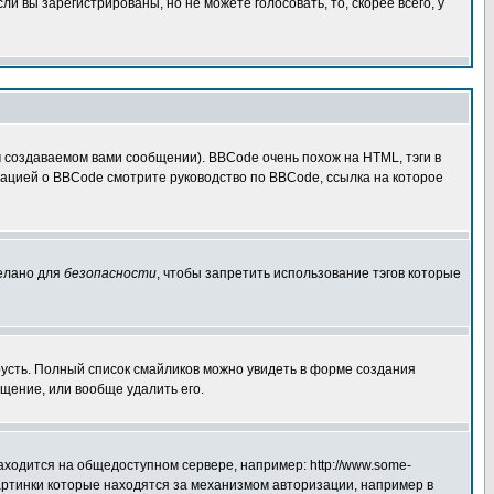
 вы зарегистрированы, но не можете голосовать, то, скорее всего, у
создаваемом вами сообщении). BBCode очень похож на HTML, тэги в
рмацией о BBCode смотрите руководство по BBCode, ссылка на которое
делано для
безопасности
, чтобы запретить использование тэгов которые
грусть. Полный список смайликов можно увидеть в форме создания
щение, или вообще удалить его.
аходится на общедоступном сервере, например: http://www.some-
 картинки которые находятся за механизмом авторизации, например в