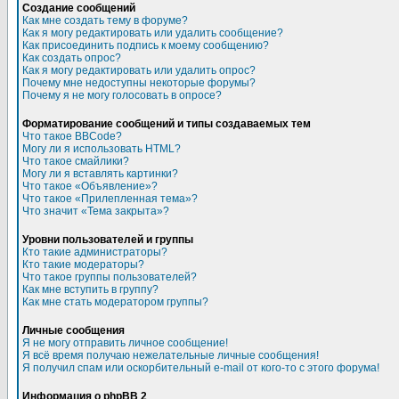
Создание сообщений
Как мне создать тему в форуме?
Как я могу редактировать или удалить сообщение?
Как присоединить подпись к моему сообщению?
Как создать опрос?
Как я могу редактировать или удалить опрос?
Почему мне недоступны некоторые форумы?
Почему я не могу голосовать в опросе?
Форматирование сообщений и типы создаваемых тем
Что такое BBCode?
Могу ли я использовать HTML?
Что такое смайлики?
Могу ли я вставлять картинки?
Что такое «Объявление»?
Что такое «Прилепленная тема»?
Что значит «Тема закрыта»?
Уровни пользователей и группы
Кто такие администраторы?
Кто такие модераторы?
Что такое группы пользователей?
Как мне вступить в группу?
Как мне стать модератором группы?
Личные сообщения
Я не могу отправить личное сообщение!
Я всё время получаю нежелательные личные сообщения!
Я получил спам или оскорбительный e-mail от кого-то с этого форума!
Информация о phpBB 2