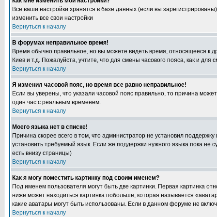
Как мне изменить мои настройки?
Все ваши настройки хранятся в базе данных (если вы зарегистрированы)
изменить все свои настройки
Вернуться к началу
В форумах неправильное время!
Время обычно правильное, но вы можете видеть время, относящееся к друг
Киев и т.д. Пожалуйста, учтите, что для смены часового пояса, как и д
Вернуться к началу
Я изменил часовой пояс, но время все равно неправильное!
Если вы уверены, что указали часовой пояс правильно, то причина може
один час с реальным временем.
Вернуться к началу
Моего языка нет в списке!
Причина скорее всего в том, что администратор не установил поддержку
установить требуемый язык. Если же поддержки нужного языка пока не 
есть внизу страницы)
Вернуться к началу
Как я могу поместить картинку под своим именем?
Под именем пользователя могут быть две картинки. Первая картинка отн
ниже может находиться картинка побольше, которая называется «аватара
какие аватары могут быть использованы. Если в данном форуме не вклю
Вернуться к началу