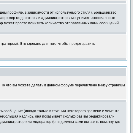
шем профиле, в зависимости от используемого стиля). Большинство
 например модераторы и администраторы могут иметь специальные
ор может просто понизить количество отправленных вами сообщений.
тратором). Это сделано для того, чтобы предотвратить
. То что вы можете делать в данном форуме перечислено внизу страницы
ь сообщение (иногда только в течении некоторого времени с момента
 небольшая надпись, она показывает сколько раз вы редактировали
администратор или модератор (они должны сами оставить пометку, где