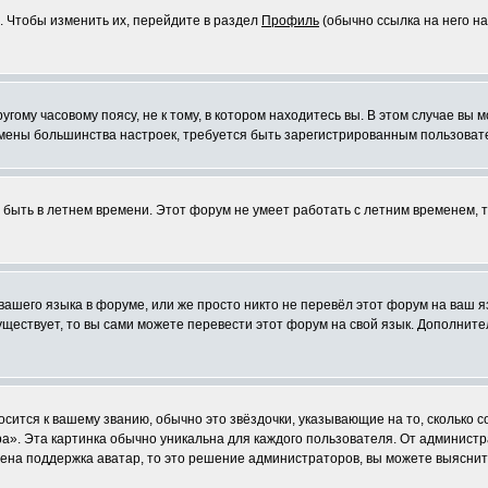
. Чтобы изменить их, перейдите в раздел
Профиль
(обычно ссылка на него на
ому часовому поясу, не к тому, в котором находитесь вы. В этом случае вы м
ля смены большинства настроек, требуется быть зарегистрированным пользоват
т быть в летнем времени. Этот форум не умеет работать с летним временем, 
 вашего языка в форуме, или же просто никто не перевёл этот форум на ваш 
существует, то вы сами можете перевести этот форум на свой язык. Дополни
осится к вашему званию, обычно это звёздочки, указывающие на то, сколько 
». Эта картинка обычно уникальна для каждого пользователя. От администрат
чена поддержка аватар, то это решение администраторов, вы можете выяснит