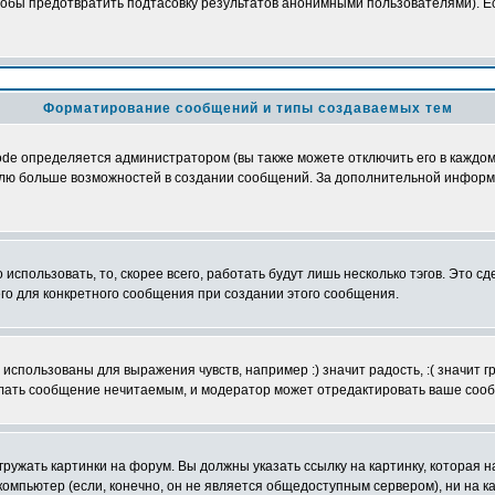
обы предотвратить подтасовку результатов анонимными пользователями). Если
Форматирование сообщений и типы создаваемых тем
e определяется администратором (вы также можете отключить его в каждом 
ователю больше возможностей в создании сообщений. За дополнительной инфо
использовать, то, скорее всего, работать будут лишь несколько тэгов. Это с
его для конкретного сообщения при создании этого сообщения.
использованы для выражения чувств, например :) значит радость, :( значит 
делать сообщение нечитаемым, и модератор может отредактировать ваше сооб
ружать картинки на форум. Вы должны указать ссылку на картинку, которая н
вой компьютер (если, конечно, он не является общедоступным сервером), ни на