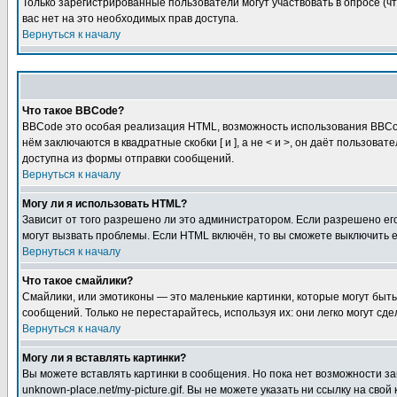
Только зарегистрированные пользователи могут участвовать в опросе (чт
вас нет на это необходимых прав доступа.
Вернуться к началу
Что такое BBCode?
BBCode это особая реализация HTML, возможность использования BBCod
нём заключаются в квадратные скобки [ и ], а не < и >, он даёт польз
доступна из формы отправки сообщений.
Вернуться к началу
Могу ли я использовать HTML?
Зависит от того разрешено ли это администратором. Если разрешено его 
могут вызвать проблемы. Если HTML включён, то вы сможете выключить 
Вернуться к началу
Что такое смайлики?
Смайлики, или эмотиконы — это маленькие картинки, которые могут быть 
сообщений. Только не перестарайтесь, используя их: они легко могут с
Вернуться к началу
Могу ли я вставлять картинки?
Вы можете вставлять картинки в сообщения. Но пока нет возможности заг
unknown-place.net/my-picture.gif. Вы не можете указать ни ссылку на с