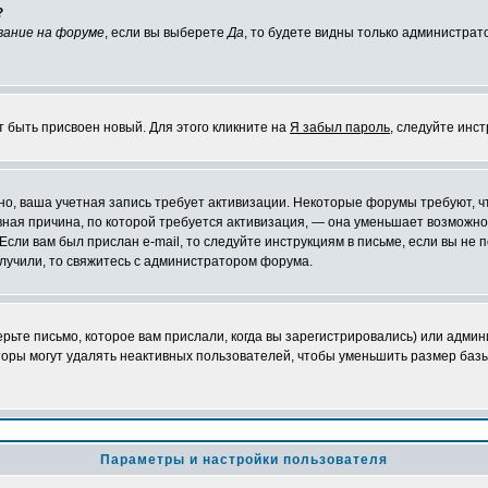
?
вание на форуме
, если вы выберете
Да
, то будете видны только администрат
т быть присвоен новый. Для этого кликните на
Я забыл пароль
, следуйте инс
ожно, ваша учетная запись требует активизации. Некоторые форумы требуют,
лавная причина, по которой требуется активизация, — она уменьшает возмож
Если вам был прислан e-mail, то следуйте инструкциям в письме, если вы не п
олучили, то свяжитесь с администратором форума.
ьте письмо, которое вам прислали, когда вы зарегистрировались) или админ
оры могут удалять неактивных пользователей, чтобы уменьшить размер базы
Параметры и настройки пользователя