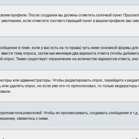
 своем профиле. После создания вы должны отметить галочкой пункт
Присоед
 умолчанию, если отметите соответствующий пункт в вашем профиле (вы смо
сообщение в теме, если у вас есть на то права) чуть ниже основной формы д
ы ввести тему опроса, затем как минимум два варианта ответа (чтобы добавит
й опрос. Также существует ограничение на количество вариантов ответа, он
ераторы или администраторы. Чтобы редактировать опрос, перейдите к редакт
ь или удалять опрос, но если уже кто-то проголосовал, то только модераторы
овали.
уппам пользователей. Чтобы их просматривать, создавать сообщения и т.д.
ешение, свяжитесь с ними.