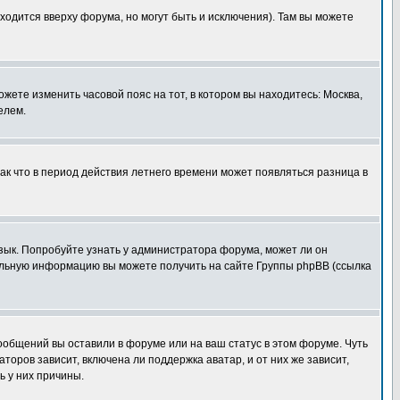
ходится вверху форума, но могут быть и исключения). Там вы можете
ожете изменить часовой пояс на тот, в котором вы находитесь: Москва,
елем.
так что в период действия летнего времени может появляться разница в
язык. Попробуйте узнать у администратора форума, может ли он
тельную информацию вы можете получить на сайте Группы phpBB (ссылка
сообщений вы оставили в форуме или на ваш статус в этом форуме. Чуть
оров зависит, включена ли поддержка аватар, и от них же зависит,
ь у них причины.