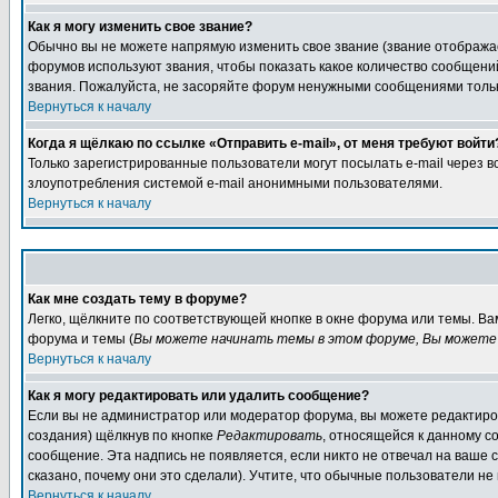
Как я могу изменить свое звание?
Обычно вы не можете напрямую изменить свое звание (звание отображае
форумов используют звания, чтобы показать какое количество сообще
звания. Пожалуйста, не засоряйте форум ненужными сообщениями только
Вернуться к началу
Когда я щёлкаю по ссылке «Отправить e-mail», от меня требуют войти
Только зарегистрированные пользователи могут посылать e-mail через 
злоупотребления системой e-mail анонимными пользователями.
Вернуться к началу
Как мне создать тему в форуме?
Легко, щёлкните по соответствующей кнопке в окне форума или темы. В
форума и темы (
Вы можете начинать темы в этом форуме, Вы можете 
Вернуться к началу
Как я могу редактировать или удалить сообщение?
Если вы не администратор или модератор форума, вы можете редактиров
создания) щёлкнув по кнопке
Редактировать
, относящейся к данному с
сообщение. Эта надпись не появляется, если никто не отвечал на ваше
сказано, почему они это сделали). Учтите, что обычные пользователи не 
Вернуться к началу